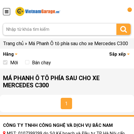
...
Trang chủ
»
Má Phanh Ô tô phía sau cho xe Mercedes C300
Hãng
Sắp xếp
Mới
Bán chạy
MÁ PHANH Ô TÔ PHÍA SAU CHO XE
MERCEDES C300
1
CÔNG TY TNHH CÔNG NGHỆ VÀ DỊCH VỤ BẮC NAM
MST: 0107399299 do Sở Kế hoạch và Đầu tư TP Hà Nội cấp