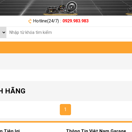
Hotline(24/7) :
0929.983.983
NH HÃNG
1
 Tiện lợi
Thông Tin Việt Nam Garage