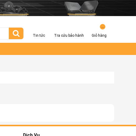
...
Tin tức
Tra cứu bảo hành
Giỏ hàng
Dịch Vụ