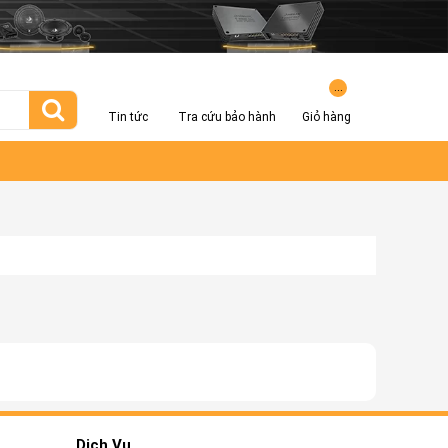
...
Tin tức
Tra cứu bảo hành
Giỏ hàng
Dịch Vụ