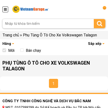
...
Trang chủ
»
Phụ Tùng Ô Tô Cho Xe Volkswagen Talagon
Hãng
Sắp xếp
Mới
Bán chạy
PHỤ TÙNG Ô TÔ CHO XE VOLKSWAGEN
TALAGON
1
CÔNG TY TNHH CÔNG NGHỆ VÀ DỊCH VỤ BẮC NAM
MST: 0107399299 do Sở Kế hoạch và Đầu tư TP Hà Nội cấp