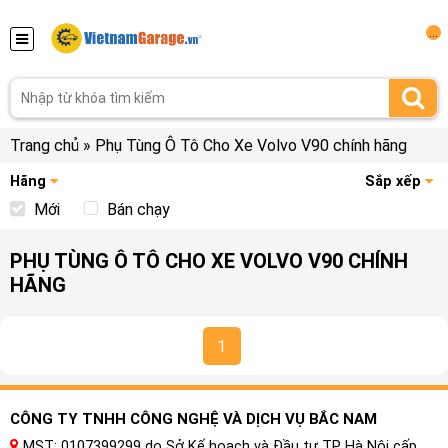
...
Trang chủ
»
Phụ Tùng Ô Tô Cho Xe Volvo V90 chính hãng
Hãng
Sắp xếp
Mới
Bán chạy
PHỤ TÙNG Ô TÔ CHO XE VOLVO V90 CHÍNH
HÃNG
1
CÔNG TY TNHH CÔNG NGHỆ VÀ DỊCH VỤ BẮC NAM
MST: 0107399299 do Sở Kế hoạch và Đầu tư TP Hà Nội cấp