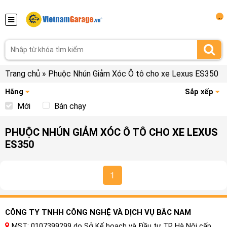
...
Trang chủ
»
Phuộc Nhún Giảm Xóc Ô tô cho xe Lexus ES350
Hãng
Sắp xếp
Mới
Bán chạy
PHUỘC NHÚN GIẢM XÓC Ô TÔ CHO XE LEXUS
ES350
1
CÔNG TY TNHH CÔNG NGHỆ VÀ DỊCH VỤ BẮC NAM
MST: 0107399299 do Sở Kế hoạch và Đầu tư TP Hà Nội cấp