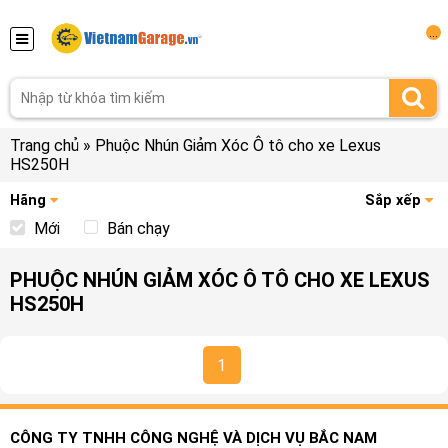
...
Trang chủ
»
Phuộc Nhún Giảm Xóc Ô tô cho xe Lexus
HS250H
Hãng
Sắp xếp
Mới
Bán chạy
PHUỘC NHÚN GIẢM XÓC Ô TÔ CHO XE LEXUS
HS250H
1
CÔNG TY TNHH CÔNG NGHỆ VÀ DỊCH VỤ BẮC NAM