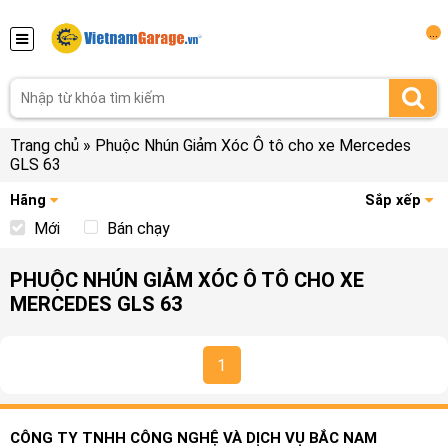
...
Trang chủ
»
Phuộc Nhún Giảm Xóc Ô tô cho xe Mercedes
GLS 63
Hãng
Sắp xếp
Mới
Bán chạy
PHUỘC NHÚN GIẢM XÓC Ô TÔ CHO XE
MERCEDES GLS 63
1
CÔNG TY TNHH CÔNG NGHỆ VÀ DỊCH VỤ BẮC NAM