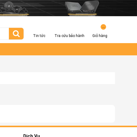
...
Tin tức
Tra cứu bảo hành
Giỏ hàng
Dịch Vụ