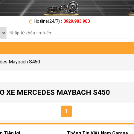
Hotline(24/7) :
0929.983.983
edes Maybach S450
HO XE MERCEDES MAYBACH S450
1
 Tiện lợi
Thông Tin Việt Nam Garage