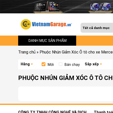
DANH MỤC SẢN PHẨM
Trang chủ
»
Phuộc Nhún Giảm Xóc Ô tô cho xe Merc
Hãng
Sắp xếp
Mới
Bán chạy
PHUỘC NHÚN GIẢM XÓC Ô TÔ C
CÔNG TY TNHH CÔNG NGHỆ VÀ DỊCH
Thanh toán