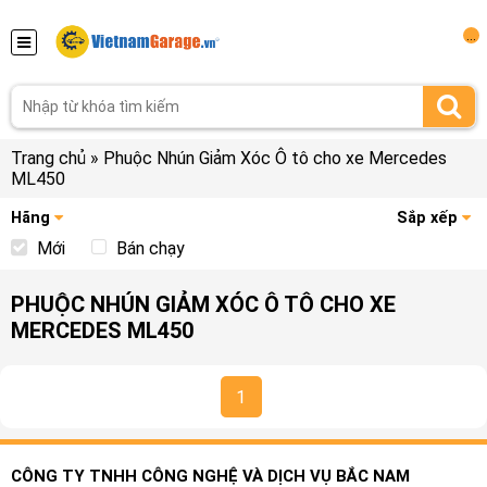
...
Trang chủ
»
Phuộc Nhún Giảm Xóc Ô tô cho xe Mercedes
ML450
Hãng
Sắp xếp
Mới
Bán chạy
PHUỘC NHÚN GIẢM XÓC Ô TÔ CHO XE
MERCEDES ML450
1
CÔNG TY TNHH CÔNG NGHỆ VÀ DỊCH VỤ BẮC NAM