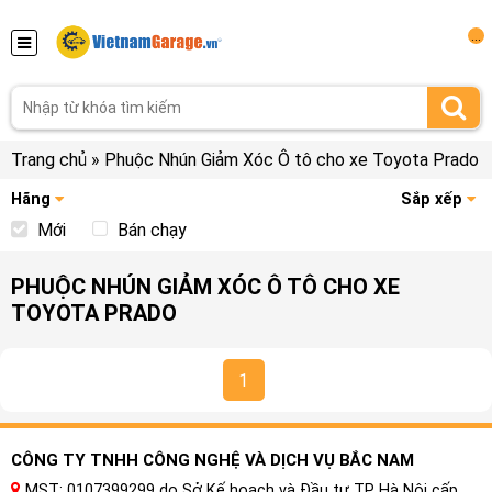
...
Trang chủ
»
Phuộc Nhún Giảm Xóc Ô tô cho xe Toyota Prado
Hãng
Sắp xếp
Mới
Bán chạy
PHUỘC NHÚN GIẢM XÓC Ô TÔ CHO XE
TOYOTA PRADO
1
CÔNG TY TNHH CÔNG NGHỆ VÀ DỊCH VỤ BẮC NAM
MST: 0107399299 do Sở Kế hoạch và Đầu tư TP Hà Nội cấp