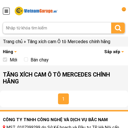
...
Trang chủ
»
Tăng xích cam Ô tô Mercedes chính hãng
Hãng
Sắp xếp
Mới
Bán chạy
TĂNG XÍCH CAM Ô TÔ MERCEDES CHÍNH
HÃNG
1
CÔNG TY TNHH CÔNG NGHỆ VÀ DỊCH VỤ BẮC NAM
MST: 0107399299 do Sở Kế hoạch và Đầu tư TP Hà Nội cấp