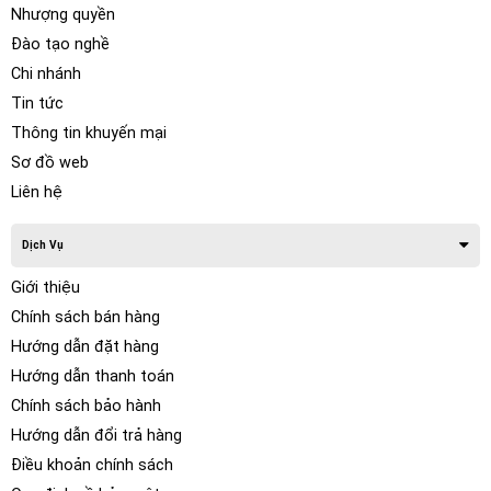
Nhượng quyền
Đào tạo nghề
Chi nhánh
Tin tức
Thông tin khuyến mại
Sơ đồ web
Liên hệ
Dịch Vụ
Giới thiệu
Chính sách bán hàng
Hướng dẫn đặt hàng
Hướng dẫn thanh toán
Hiệu suất âm thanh được cải thiện hơn nữa
Chính sách bảo hành
HELIX DSP ULRA khẳng định tên gọi của nó không chỉ về
Hướng dẫn đổi trả hàng
mặt chức năng mà còn về chất lượng âm thanh. Giai đoạn
Điều khoản chính sách
đầu vào tương tự được thiết kế mới và cực kỳ phức tạp đảm