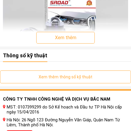
Xem thêm
Thông số kỹ thuật
Khái niệm về Bóng Đèn Ô tô Chính Hãng
Bóng đèn ô tô chính hãng là những bóng đèn được sản xuất
Xem thêm thông số kỹ thuật
và cung cấp bởi những nhà sản xuất ô tô uy tín hoặc các
công ty chuyên cung cấp linh kiện ô tô chất lượng cao. Chúng
được thiết kế để hoạt động tốt với hệ thống điện và quy
chuẩn của từng loại xe cụ thể. Sử dụng bóng đèn ô tô đảm
CÔNG TY TNHH CÔNG NGHỆ VÀ DỊCH VỤ BẮC NAM
bảo rằng bạn đang có các linh kiện chiếu sáng có độ bền, hiệu
MST: 0107399299 do Sở Kế hoạch và Đầu tư TP Hà Nội cấp
ngày 15/04/2016
suất và độ an toàn cao.
Hà Nội: 26 Ngõ 123 Đường Nguyễn Văn Giáp, Quận Nam Từ
Bóng đèn ô tô chính hãng là một trong những thành phần
Liêm, Thành phố Hà Nội.
quan trọng không thể thiếu trong hệ thống chiếu sáng của xe