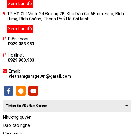
Xem bản đồ
ô tô. Với vai trò đảm nhận nhiệm vụ chiếu sáng ban đêm và
trong điều kiện thời tiết không thuận lợi, bóng đèn ô tô chính
TP Hồ Chí Minh: 24 Đường 2B, Khu Dân Cư 6B intresco, Bình
hãng không chỉ mang lại ánh sáng tốt mà còn đảm bảo an
Hưng, Bình Chánh, Thành Phố Hồ Chí Minh.
toàn cho người lái và các phương tiện tham gia giao thông.
Xem bản đồ
Trên thị trường hiện nay, có rất nhiều loại bóng đèn ô tô khác
nhau, nhưng việc lựa chọn bóng đèn chính hãng là điều cần
Điện thoại:
0929.983.983
thiết để đảm bảo hiệu suất và tuổi thọ của hệ thống chiếu
sáng.
Hotline :
0929.983.983
Email:
vietnamgarage.vn@gmail.com
Thông tin Việt Nam Garage
Nhượng quyền
Đào tạo nghề
Chi nhánh