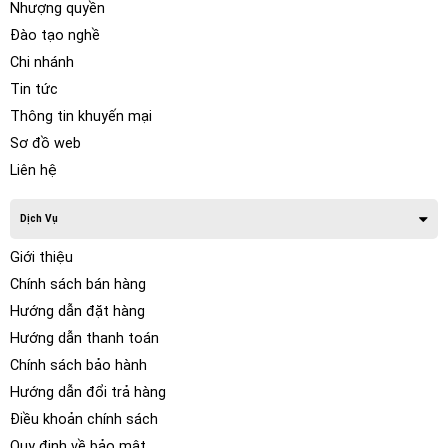
Nhượng quyền
Đào tạo nghề
Chi nhánh
Tin tức
Thông tin khuyến mại
Sơ đồ web
Liên hệ
Những tính năng và cấu hình của
Dịch Vụ
Camera 360 Owin Plus Xem Video
Online Cho Xe Honda Accord
Giới thiệu
Chính sách bán hàng
– Công nghệ điện tử ngày càng hiện đại nên Camera 360
Hướng dẫn đặt hàng
độ owin cho xe Honda Accord có rất nhiều tính năng
Hướng dẫn thanh toán
mới,vượt trội hơn so với những camera 360 độ thông
Chính sách bảo hành
thường như :Oris, Oview, …..Với các tính năng ưu việt như:
Hướng dẫn đổi trả hàng
Điều khoản chính sách
Quy định về bảo mật