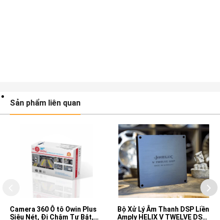
Sản phẩm liên quan
Camera 360 Ô tô Owin Plus
Bộ Xử Lý Âm Thanh DSP Liền
Siêu Nét, Đi Chậm Tự Bật,
Amply HELIX V TWELVE DSP