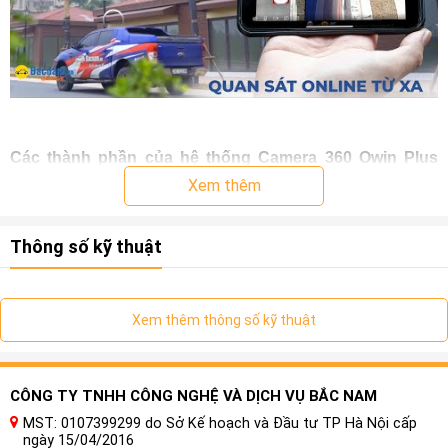
Các thành phần của hệ thống Camera 360 Owin Plus
Xem Video Online Cho Xe Land Rover Range Rover
Xem thêm
Hệ thống camera quan sát 360 độ ô tô là sự kết hợp giữa
phần cứng và phần mềm hoạt động cùng nhau và hiển thị
Thông số kỹ thuật
thông tin liên quan đến môi trường xung quanh xe trên màn
hình thông tin giải trí. Các thành phần riêng lẻ của hệ thống
này như sau:
Xem thêm thông số kỹ thuật
CÔNG TY TNHH CÔNG NGHỆ VÀ DỊCH VỤ BẮC NAM
MST: 0107399299 do Sở Kế hoạch và Đầu tư TP Hà Nội cấp
ngày 15/04/2016