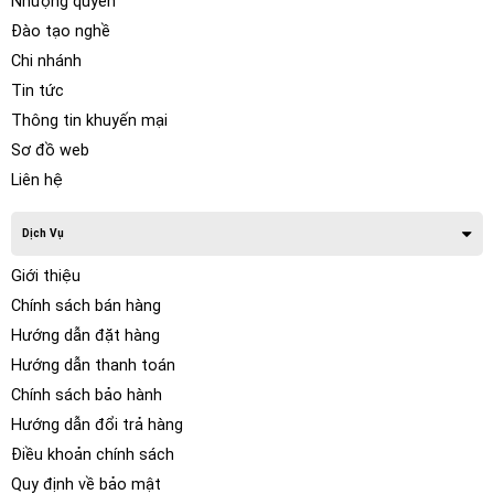
Nhượng quyền
Đào tạo nghề
Chi nhánh
Tin tức
Thông tin khuyến mại
Sơ đồ web
Liên hệ
Dịch Vụ
Giới thiệu
Chính sách bán hàng
Hướng dẫn đặt hàng
Phần mềm xử lý hình ảnh
– Dữ liệu từ camera được gửi
Hướng dẫn thanh toán
đến mô-đun xử lý hình ảnh. Phần mềm này lấy các hình
Chính sách bảo hành
ảnh riêng lẻ và ghép chúng lại với nhau để tạo ra một cái
Hướng dẫn đổi trả hàng
nhìn thống nhất về chiếc xe và môi trường xung quanh
Điều khoản chính sách
trong thời gian thực.
Quy định về bảo mật