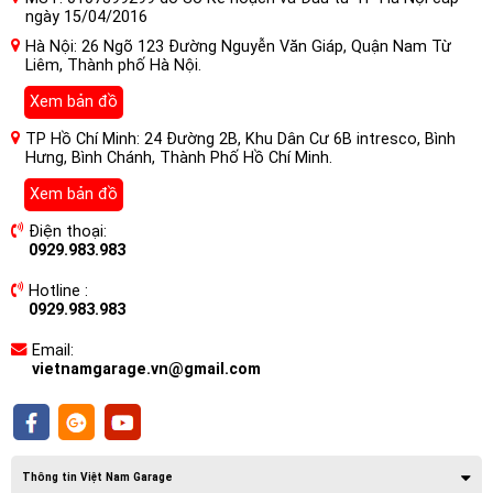
ngày 15/04/2016
Hà Nội: 26 Ngõ 123 Đường Nguyễn Văn Giáp, Quận Nam Từ
Liêm, Thành phố Hà Nội.
Loa siêu trầm 8 inch
(200mm) siêu mỏng mang đến âm
Xem bản đồ
trầm mạnh mẽ, chính xác nhờ cấu trúc liên kết động cơ EVC™
cải tiến của Morel với nam châm neodymium mạnh mẽ và
TP Hồ Chí Minh: 24 Đường 2B, Khu Dân Cư 6B intresco, Bình
Hưng, Bình Chánh, Thành Phố Hồ Chí Minh.
cuộn dây âm thanh lớn 2 inch.
Xem bản đồ
Điện thoại:
0929.983.983
Hotline :
0929.983.983
Email:
vietnamgarage.vn@gmail.com
Thông tin Việt Nam Garage