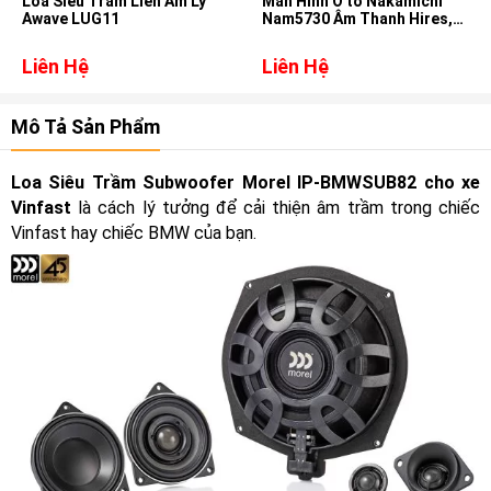
Loa Siêu Trầm Liền Âm Ly
Màn Hình Ô tô Nakamichi
Awave LUG11
Nam5730 Âm Thanh Hires,
DSD, DTS cho xe Honda Crv
2013-2017
Liên Hệ
Liên Hệ
Mô Tả Sản Phẩm
Loa Siêu Trầm Subwoofer Morel IP-BMWSUB82 cho xe
Vinfast
là cách lý tưởng để cải thiện âm trầm trong chiếc
Vinfast hay chiếc BMW của bạn.