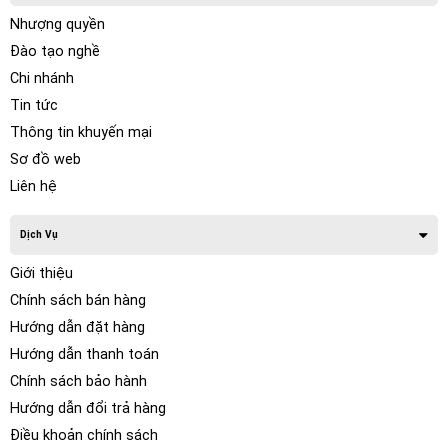
Nhượng quyền
Sử dụng thiết kế DirectFit của chúng tôi, khung gầm dành
Đào tạo nghề
riêng cho Vinfast và BMW và các đầu nối plug-and-play giúp
Chi nhánh
lắp đặt nhanh chóng và dễ dàng vào tất cả các mẫu xe
Tin tức
Vinfast và BMW có loa siêu trầm dưới ghế.
Thông tin khuyến mại
Sơ đồ web
Liên hệ
Dịch Vụ
Giới thiệu
Chính sách bán hàng
Hướng dẫn đặt hàng
Hướng dẫn thanh toán
Chính sách bảo hành
Hướng dẫn đổi trả hàng
Loa siêu trầm IP-BMWSUB82
được thiết kế với trở kháng 2
ôm giúp nó đạt hiệu quả cao khi sử dụng với bộ khuếch đại
Điều khoản chính sách