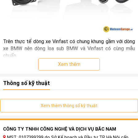
Trên thực tế dòng xe Vinfast có chung khung gầm với dòng
xe BMW nên dòng loa sub BMW và Vinfast có cùng mẫu
chuẩn.
Xem thêm
Thông số kỹ thuật
Xem thêm thông số kỹ thuật
CÔNG TY TNHH CÔNG NGHỆ VÀ DỊCH VỤ BẮC NAM
MST: 0107399299 do Sở Kế hoạch và Đầu tư TP Hà Nội cấp