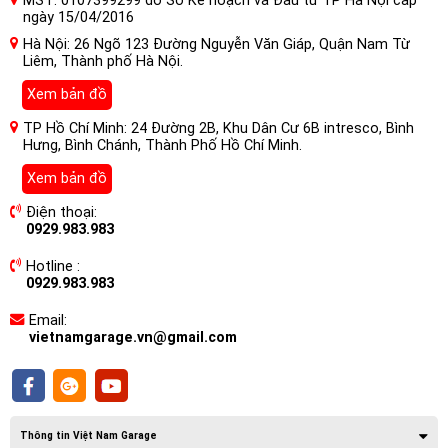
MST: 0107399299 do Sở Kế hoạch và Đầu tư TP Hà Nội cấp
ngày 15/04/2016
Hà Nội: 26 Ngõ 123 Đường Nguyễn Văn Giáp, Quận Nam Từ
Liêm, Thành phố Hà Nội.
Xem bản đồ
TP Hồ Chí Minh: 24 Đường 2B, Khu Dân Cư 6B intresco, Bình
Hưng, Bình Chánh, Thành Phố Hồ Chí Minh.
Xem bản đồ
Điện thoại:
0929.983.983
Hotline :
0929.983.983
Nguyên lý hoạt động của Camera 360
Owin Plus Xem Video Online Cho Xe
Email:
Lexus GX470
vietnamgarage.vn@gmail.com
Xe bắt đầu khởi động cũng là lúc camera 360 độ bắt đầu
vận hành, như vậy bạn hoàn toàn nắm bắt được tình hình
xung quanh xe ngay từ khi bắt đầu cuộc hành trình.
Thông tin Việt Nam Garage