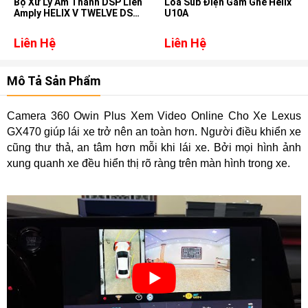
Bộ Xử Lý Âm Thanh DSP Liền
Loa Sub Điện Gầm Ghế Helix
Amply HELIX V TWELVE DSP
U10A
MK2
Liên Hệ
Liên Hệ
Mô Tả Sản Phẩm
Camera 360 Owin Plus Xem Video Online Cho Xe Lexus
GX470 giúp lái xe trở nên an toàn hơn. Người điều khiển xe
cũng thư thả, an tâm hơn mỗi khi lái xe. Bởi mọi hình ảnh
xung quanh xe đều hiển thị rõ ràng trên màn hình trong xe.