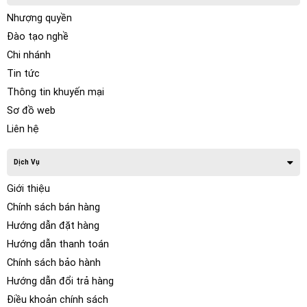
Nhượng quyền
Đào tạo nghề
Chi nhánh
Tin tức
Thông tin khuyến mại
Sơ đồ web
Liên hệ
Dịch Vụ
Giới thiệu
Hệ thống 4 camera xung quanh xe ghi lại hình ảnh, và ngay
Chính sách bán hàng
lập tức công nghệ ghép hình kỹ thuật số tiên tiến nhất được
Hướng dẫn đặt hàng
áp dụng để tiến hành ghép hình ảnh từ 4 camera, cho bạn
Hướng dẫn thanh toán
cái nhìn bao quát toàn cảnh từ trên cao, chúng được hiển thị
Chính sách bảo hành
trên màn hình DVD của xe.
Hướng dẫn đổi trả hàng
Điều khoản chính sách