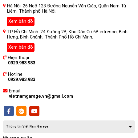
Hà Nội: 26 Ngõ 123 Đường Nguyễn Văn Giáp, Quận Nam Từ
Liêm, Thành phố Hà Nội.
Xem bản đồ
TP Hồ Chí Minh: 24 Đường 2B, Khu Dân Cư 6B intresco, Bình
Hưng, Bình Chánh, Thành Phố Hồ Chí Minh.
Xem bản đồ
Điện thoại:
0929.983.983
Hotline :
0929.983.983
Email:
Các thành phần và cách hoạt động
vietnamgarage.vn@gmail.com
của Camera 360 Owin Plus Xem
Video Online Cho Xe Lexus LS500H
Đây là một hệ thống sử dụng tối thiểu 4 camera đặt xung
Thông tin Việt Nam Garage
quanh xe. Với sự trợ giúp của các camera này và cảm biến
tiệm cận xung quanh xe, hệ thống sau đó sẽ tạo hình ảnh