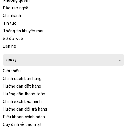
Nhượng quyền
cho người lái. Nó có thể xem môi trường xung quanh với 4
Đào tạo nghề
chế độ xem khác nhau hoặc tất cả các chế độ xem được
Chi nhánh
hợp tác để tạo thành 1 chế độ xem giống như bạn đang
Tin tức
chơi trò chơi của người thứ ba và lái xe của mình.
Thông tin khuyến mại
Sơ đồ web
Liên hệ
Dịch Vụ
Giới thiệu
Chính sách bán hàng
Hướng dẫn đặt hàng
Hướng dẫn thanh toán
Chính sách bảo hành
Hướng dẫn đổi trả hàng
Điều khoản chính sách
Có tổng cộng năm chế độ xem mà bạn có thể chọn để
Quy định về bảo mật