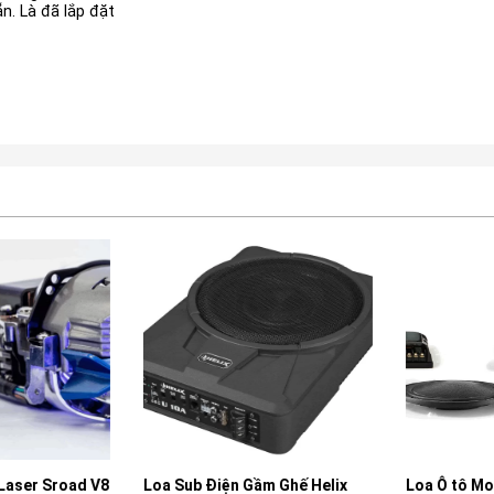
n. Là đã lắp đặt
aser Sroad V8
Loa Sub Điện Gầm Ghế Helix
Loa Ô tô More