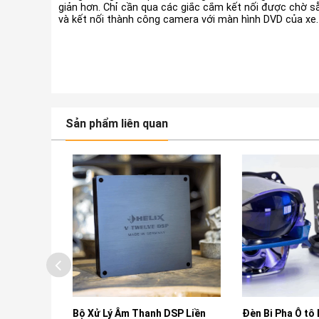
giản hơn. Chỉ cần qua các giắc cắm kết nối được chờ sẵ
và kết nối thành công camera với màn hình DVD của xe.
Sản phẩm liên quan
h Ô tô
Bộ Xử Lý Âm Thanh DSP Liền
Đèn Bi Pha Ô tô L