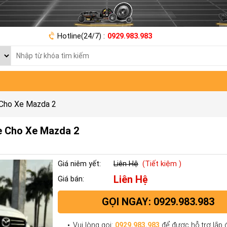
Hotline(24/7) :
0929.983.983
 Cho Xe Mazda 2
e Cho Xe Mazda 2
Giá niêm yết:
Liên Hệ
(Tiết kiệm )
Liên Hệ
Giá bán:
GỌI NGAY: 0929.983.983
Vui lòng gọi:
0929.983.983
để được hỗ trợ lắp đ