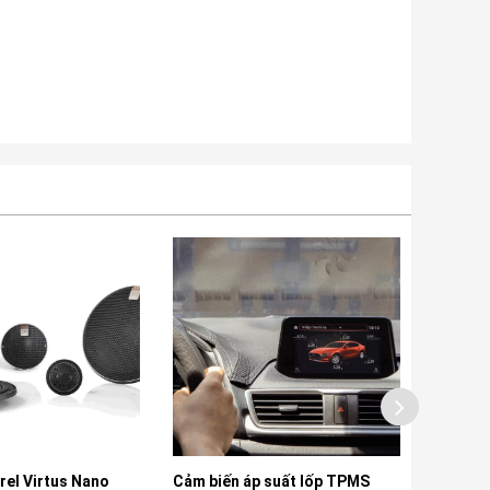
l Virtus Nano
Cảm biến áp suất lốp TPMS
Đèn Bi L