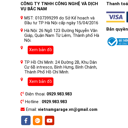
CÔNG TY TNHH CÔNG NGHỆ VÀ DỊCH
Thanh toán
VỤ BẮC NAM
MST: 0107399299 do Sở Kế hoạch và
Đầu tư TP Hà Nội cấp ngày 15/04/2016
Bản quyền
Hà Nội: 26 Ngõ 123 Đường Nguyễn Văn
Giáp, Quận Nam Từ Liêm, Thành phố Hà
Nội.
Xem bản đồ
TP Hồ Chí Minh: 24 Đường 2B, Khu Dân
Cư 6B intresco, Bình Hưng, Bình Chánh,
Thành Phố Hồ Chí Minh.
Xem bản đồ
Điện thoại:
0929.983.983
Hotline :
0929.983.983
Email:
vietnamgarage.vn@gmail.com