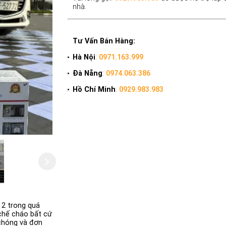
nhà.
Tư Vấn Bán Hàng:
Hà Nội
:
0971.163.999
Đà Nẵng
:
0974.063.386
Hồ Chí Minh
:
0929.983.983
 2 trong quá
 chế cháo bất cứ
 chóng và đơn