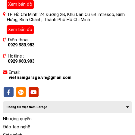
các vạch kẻ đường và đưa ra cảnh báo bằng giọng nói cho
Xem bản đồ
người lái xe nếu phương tiện bắt đầu đi chệch khỏi làn
TP Hồ Chí Minh: 24 Đường 2B, Khu Dân Cư 6B intresco, Bình
đường của mình hoặc khi nó có nguy cơ sắp xảy ra va
Hưng, Bình Chánh, Thành Phố Hồ Chí Minh.
chạm.
Xem bản đồ
Điện thoại:
0929.983.983
Hotline :
0929.983.983
Email:
vietnamgarage.vn@gmail.com
TẦM NHÌN BAN ĐÊM
Thông tin Việt Nam Garage
Chỉnh sửa chất lượng hình ảnh ban đêm
Các video được quay bởi camera hành trình trong môi
Nhượng quyền
trường ánh sáng yếu như ngõ tối hoặc bãi đậu xe ngầm có
Đào tạo nghề
thể gây khó khăn khi bạn cố gắng xác định chính xác thông