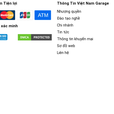
 Tiện lợi
Thông Tin Việt Nam Garage
Nhượng quyền
Đào tạo nghề
Chi nhánh
 xác minh
ãn, bám dính tốt và có độ bền cao. Khi được sử dụng để dán lên bề
Tin tức
 xe. Z&O là một trong những thương hiệu uy tín và chất lượng tron
Thông tin khuyến mại
Sơ đồ web
Liên hệ