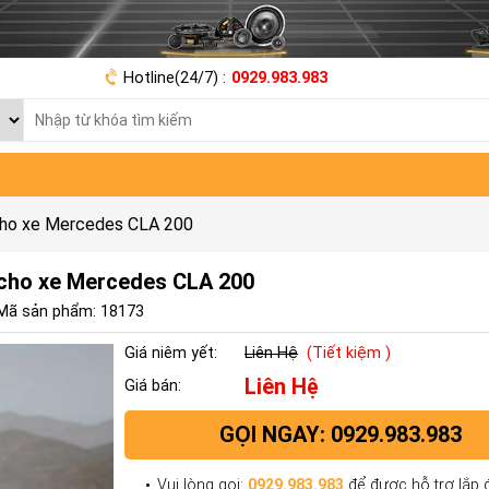
Hotline(24/7) :
0929.983.983
cho xe Mercedes CLA 200
 cho xe Mercedes CLA 200
Mã sản phẩm: 18173
Giá niêm yết:
Liên Hệ
(Tiết kiệm )
Liên Hệ
Giá bán:
GỌI NGAY: 0929.983.983
Vui lòng gọi:
0929.983.983
để được hỗ trợ lắp đ