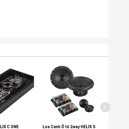
ELIX C ONE
Loa Cánh Ô tô 2way HELIX S
Loa Siêu