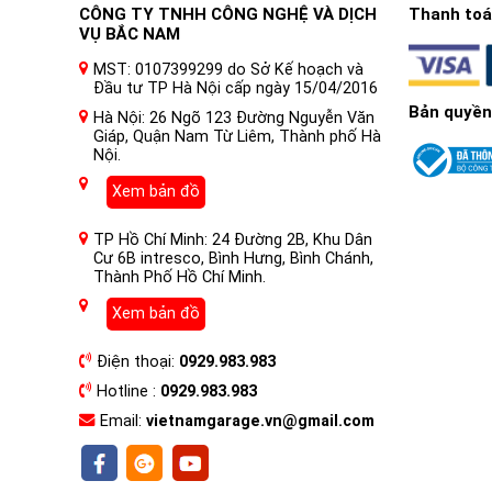
CÔNG TY TNHH CÔNG NGHỆ VÀ DỊCH
Thanh toán
VỤ BẮC NAM
MST: 0107399299 do Sở Kế hoạch và
Đầu tư TP Hà Nội cấp ngày 15/04/2016
Dán Decal Wrap Film Đổi Màu Ô tô Z&O là gì?
Bản quyền
Hà Nội: 26 Ngõ 123 Đường Nguyễn Văn
Decal Wrap Film là một loại phim dán có khả năng co d
Giáp, Quận Nam Từ Liêm, Thành phố Hà
Nội.
giúp thay đổi màu sơn và bảo vệ lớp sơn gốc của chiếc
mang lại sự hài lòng cho khách hàng.
Xem bản đồ
TP Hồ Chí Minh: 24 Đường 2B, Khu Dân
Cư 6B intresco, Bình Hưng, Bình Chánh,
Thành Phố Hồ Chí Minh.
Xem bản đồ
Điện thoại:
0929.983.983
Hotline :
0929.983.983
Email:
vietnamgarage.vn@gmail.com