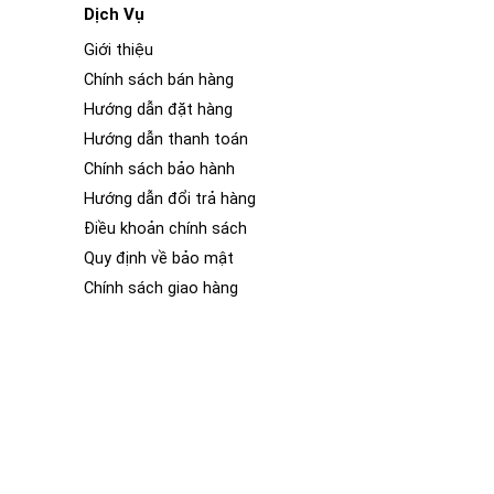
Dịch Vụ
Giới thiệu
Chính sách bán hàng
Hướng dẫn đặt hàng
 mặt ô tô, nó có thể tạo ra hiệu ứng như lớp sơn mới,
Hướng dẫn thanh toán
g lĩnh vực dán decal wrap film đổi màu ô tô, đảm bảo
Chính sách bảo hành
Hướng dẫn đổi trả hàng
Điều khoản chính sách
Quy định về bảo mật
Chính sách giao hàng