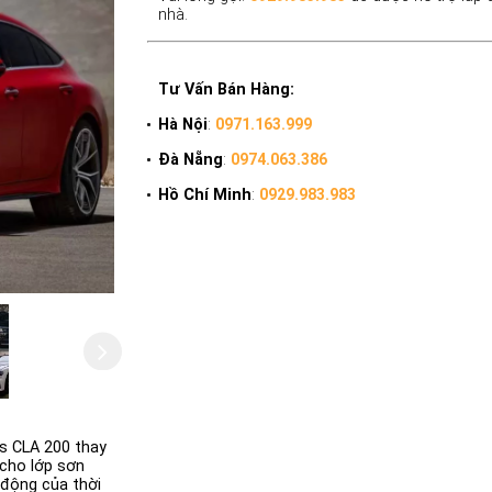
nhà.
Tư Vấn Bán Hàng:
Hà Nội
:
0971.163.999
Đà Nẵng
:
0974.063.386
Hồ Chí Minh
:
0929.983.983
s CLA 200 thay
 cho lớp sơn
 động của thời