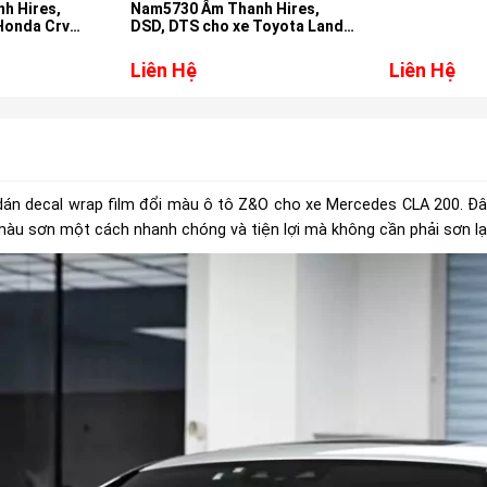
h Hires,
Nam5730 Âm Thanh Hires,
Honda Crv
DSD, DTS cho xe Toyota Land
Cruiser
Liên Hệ
Liên Hệ
ụ dán decal wrap film đổi màu ô tô Z&O cho xe Mercedes CLA 200. Đ
 màu sơn một cách nhanh chóng và tiện lợi mà không cần phải sơn lạ