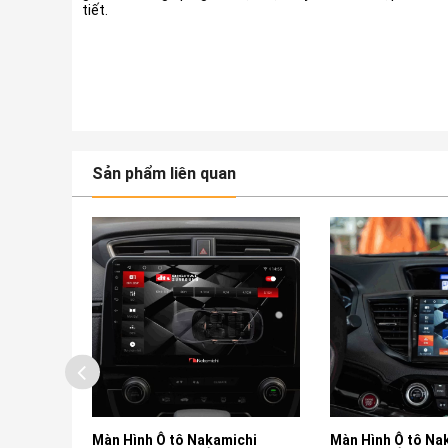
tiết.
Sản phẩm liên quan
u Số Cho
Màn Hình Ô tô Nakamichi
Màn Hình Ô tô Na