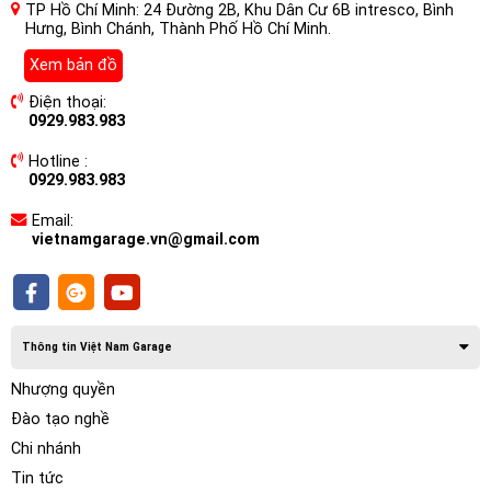
TP Hồ Chí Minh: 24 Đường 2B, Khu Dân Cư 6B intresco, Bình
đều được trang bị sản phẩm này. Do đó nếu bạn muốn có
Hưng, Bình Chánh, Thành Phố Hồ Chí Minh.
được những trải nghiệm tốt nhất, việc chủ động lắp thêm
Xem bản đồ
cửa hít rất cần thiết.
Điện thoại:
Cửa hít là sản phẩm công nghệ hiện đại hoạt động theo cơ
0929.983.983
chế đóng cửa mềm. Có nghĩa là cửa sẽ tự động đóng chặt
lại để đảm bảo an toàn khi chịu lực tác động nhẹ. Cấu tạo
Hotline :
0929.983.983
của cửa hít bao gồm các bộ phận sau:
Ngàm khóa
Email:
vietnamgarage.vn@gmail.com
Motor kéo
Dây cáp kết nối
Thông tin Việt Nam Garage
Nhượng quyền
Đào tạo nghề
Chi nhánh
Tin tức