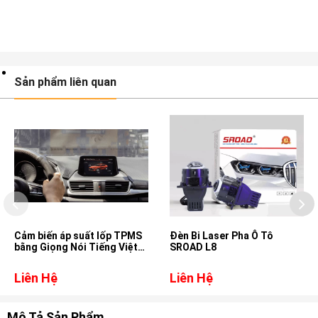
Sản phẩm liên quan
Cảm biến áp suất lốp TPMS
Đèn Bi Laser Pha Ô Tô
bằng Giọng Nói Tiếng Việt
SROAD L8
cho xe Mazda 3
Liên Hệ
Liên Hệ
Mô Tả Sản Phẩm