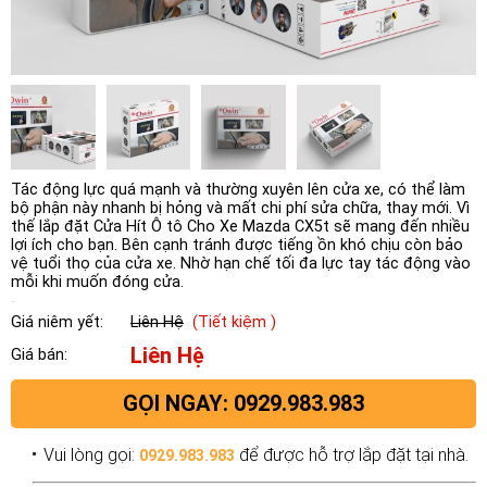
Tác động lực quá mạnh và thường xuyên lên cửa xe, có thể làm
bộ phận này nhanh bị hỏng và mất chi phí sửa chữa, thay mới. Vì
thế lắp đặt Cửa Hít Ô tô Cho Xe Mazda CX5t sẽ mang đến nhiều
lợi ích cho bạn. Bên cạnh tránh được tiếng ồn khó chịu còn bảo
vệ tuổi thọ của cửa xe. Nhờ hạn chế tối đa lực tay tác động vào
mỗi khi muốn đóng cửa.
Giá niêm yết:
Liên Hệ
(Tiết kiệm )
Liên Hệ
Giá bán:
GỌI NGAY: 0929.983.983
Vui lòng gọi:
để được hỗ trợ lắp đặt tại nhà.
0929.983.983