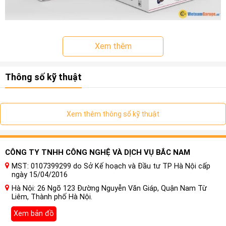
Xem thêm
Thông số kỹ thuật
Xem thêm thông số kỹ thuật
CÔNG TY TNHH CÔNG NGHỆ VÀ DỊCH VỤ BẮC NAM
MST: 0107399299 do Sở Kế hoạch và Đầu tư TP Hà Nội cấp
ngày 15/04/2016
Hà Nội: 26 Ngõ 123 Đường Nguyễn Văn Giáp, Quận Nam Từ
Cửa Hít Ô Tô Cho Xe Mazda CX5
là gì?
Liêm, Thành phố Hà Nội.
Đây là câu hỏi mà rất nhiều người quan tâm hơn hiện nay.
Xem bản đồ
Bởi không phải tất cả các mẫu xe khi nhập khẩu về Việt nam