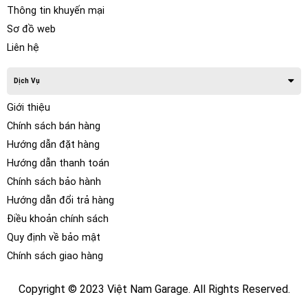
Thông tin khuyến mại
Sơ đồ web
Liên hệ
Dịch Vụ
Giới thiệu
Chính sách bán hàng
Nguyên lý hoạt động
Hướng dẫn đặt hàng
Hướng dẫn thanh toán
Việc nắm bắt nguyên lý hoạt động của cửa hít sẽ giúp bạn
hiểu hơn về thiết bị. Cửa hít sau khi lắp đặt xong và cung
Chính sách bảo hành
cấp nguồn điện, hệ thống cửa hít sẽ bắt đầu hoạt động.
Hướng dẫn đổi trả hàng
Nguyên lý hoạt động của nó khá đơn giản. Người dùng
Điều khoản chính sách
dùng lực tác động nhẹ lên cửa để đẩy nó đến ngàm cửa tiếp
Quy định về bảo mật
xúc với móc khóa trên thành cửa. Tiếp theo hệ thống cửa hít
Chính sách giao hàng
sẽ kích hoạt điều khiển ngàm khóa tự động ngậm lại vào
trong móc cửa, để đảm bảo cửa xe đã đóng lại chắc chắn.
Copyright © 2023 Việt Nam Garage. All Rights Reserved.