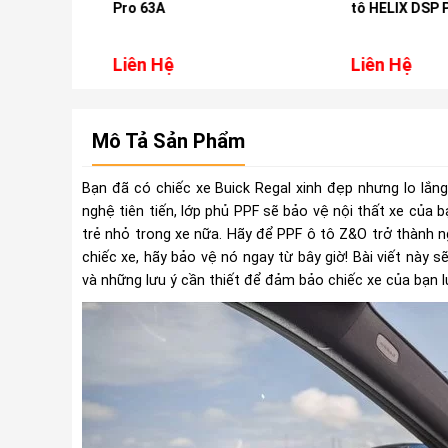
ho xe
Pro 63A
tô HELIX DSP P 
Liên Hệ
Liên Hệ
Mô Tả Sản Phẩm
Bạn đã có chiếc xe Buick Regal xinh đẹp nhưng lo lắn
nghệ tiên tiến, lớp phủ PPF sẽ bảo vệ nội thất xe của
trẻ nhỏ trong xe nữa. Hãy để PPF ô tô Z&O trở thành 
chiếc xe, hãy bảo vệ nó ngay từ bây giờ! Bài viết này 
và những lưu ý cần thiết để đảm bảo chiếc xe của bạn l