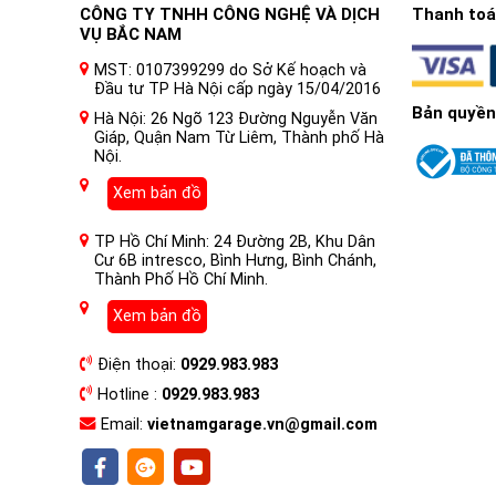
CÔNG TY TNHH CÔNG NGHỆ VÀ DỊCH
Thanh toán
VỤ BẮC NAM
MST: 0107399299 do Sở Kế hoạch và
Đầu tư TP Hà Nội cấp ngày 15/04/2016
Bản quyền
I. Nội thất xe ô tô là gì ?
Hà Nội: 26 Ngõ 123 Đường Nguyễn Văn
Giáp, Quận Nam Từ Liêm, Thành phố Hà
Nội.
Nội thất ô tô là phần bên trong của chiếc xe, bao gồm
thống giải trí, đèn chiếu sáng, tay lái, các hộp để đồ, cá
Xem bản đồ
Nội thất ô tô được thiết kế để cung cấp sự thoải mái v
TP Hồ Chí Minh: 24 Đường 2B, Khu Dân
ngồi 1 chiếc xe có trị giá khoảng 500 triệu và ngồi 1 ch
Cư 6B intresco, Bình Hưng, Bình Chánh,
thất ô tô thường được sản xuất với nhiều loại vật liệu 
Thành Phố Hồ Chí Minh.
Dán Phim PPF Ô tô Z&O chống xước nội thất xe 
Xem bản đồ
Dán PPF nội thất ô tô là dán các miếng phim PPF lên cá
Điện thoại:
0929.983.983
được cấu tạo chủ yếu từ polyurethane và urethane, chín
Hotline :
0929.983.983
Phim PPF Z&O có độ bền cao, khả năng chống xước ưu vi
Email:
vietnamgarage.vn@gmail.com
giữ gìn độ bóng và màu sắc nguyên bản mà còn có khả n
nào.