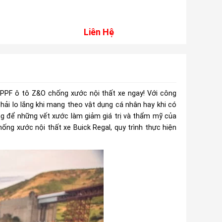
HELIX IK
Liên Hệ
Liên Hệ
m PPF ô tô Z&O chống xước nội thất xe ngay! Với công
hải lo lắng khi mang theo vật dụng cá nhân hay khi có
ng để những vết xước làm giảm giá trị và thẩm mỹ của
ống xước nội thất xe Buick Regal, quy trình thực hiện