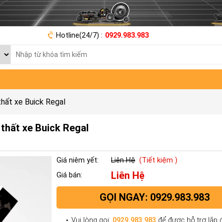
Hotline(24/7) :
0929.983.983
hất xe Buick Regal
thất xe Buick Regal
Giá niêm yết:
Liên Hệ
(Tiết kiệm )
Liên Hệ
Giá bán:
GỌI NGAY: 0929.983.983
Vui lòng gọi:
0929.983.983
để được hỗ trợ lắp đ