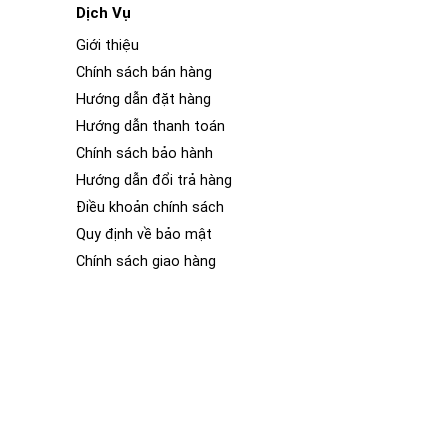
Dịch Vụ
Giới thiệu
Chính sách bán hàng
Hướng dẫn đặt hàng
Hướng dẫn thanh toán
điều khiển, hệ thống âm thanh, điều hòa không khí, hệ
Chính sách bảo hành
Hướng dẫn đổi trả hàng
 thẩm mỹ, sang trọng của 1 chiếc xe ô tô. Nếu bạn vào
Điều khoản chính sách
khác biệt rõ rệt về nội thất của 2 chiếc xe ô tô đó. Nội
Quy định về bảo mật
ắc và hình dáng khác nhau.
Chính sách giao hàng
ng bóng và tươi mới. Phim PPF (Paint Protection Film)
ết nội thất của xe. Lớp phim trong suốt này không chỉ
ôn mới và sáng bóng dù xe hoạt động ở bất kỳ địa hình