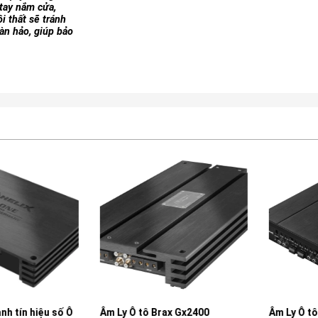
 tay nắm cửa,
i thất sẽ tránh
àn hảo, giúp bảo
tín hiệu số Ô
Âm Ly Ô tô Brax Gx2400
Âm Ly Ô tô 4 