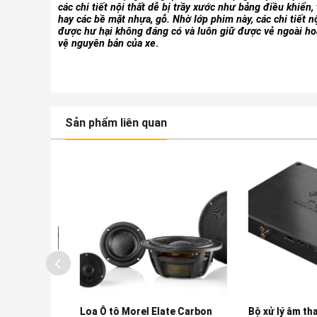
các chi tiết nội thất dễ bị trầy xước như bảng điều khiển,
hay các bề mặt nhựa, gỗ. Nhờ lớp phim này, các chi tiết nộ
được hư hại không đáng có và luôn giữ được vẻ ngoài ho
vệ nguyên bản của xe
.
Sản phẩm liên quan
ofer
Loa Ô tô Morel Elate Carbon
Bộ xử lý âm thanh 