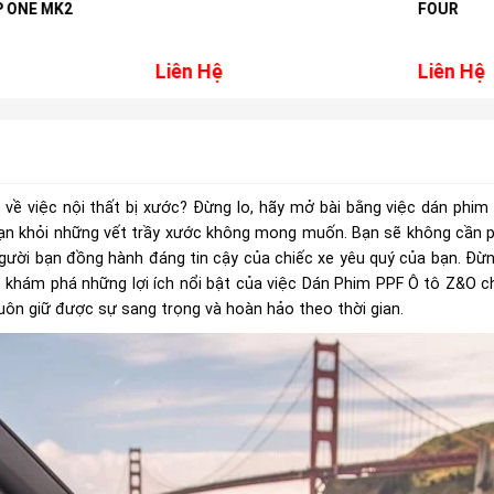
ONE MK2
FOUR
Liên Hệ
Liên Hệ
g về việc nội thất bị xước? Đừng lo, hãy mở bài bằng việc dán phi
 bạn khỏi những vết trầy xước không mong muốn. Bạn sẽ không cần p
người bạn đồng hành đáng tin cậy của chiếc xe yêu quý của bạn. Đừ
sẽ khám phá những lợi ích nổi bật của việc Dán Phim PPF Ô tô Z&O ch
uôn giữ được sự sang trọng và hoàn hảo theo thời gian.