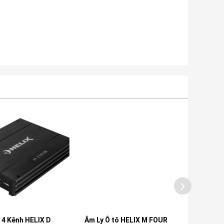
Kênh HELIX D
Âm Ly Ô tô HELIX M FOUR
Loa Siêu