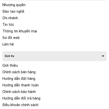
chúng có khả năng chịu lực tốt và độ đàn hồi cao.
Nhượng quyền
Phim PPF Z&O có độ bền cao, khả năng chống xước ưu việt
Đào tạo nghề
và chống tia UV hiệu quả, giúp bảo vệ toàn diện cho các chi
Chi nhánh
tiết nội thất của xe. Lớp phim trong suốt này không chỉ giữ
gìn độ bóng và màu sắc nguyên bản mà còn có khả năng tự
Tin tức
phục hồi khi xuất hiện những vết xước nhỏ, giúp nội thất luôn
Thông tin khuyến mại
mới và sáng bóng dù xe hoạt động ở bất kỳ địa hình nào.
Sơ đồ web
Liên hệ
Dịch Vụ
Giới thiệu
Chính sách bán hàng
Hướng dẫn đặt hàng
Hướng dẫn thanh toán
Chính sách bảo hành
Hướng dẫn đổi trả hàng
Điều khoản chính sách