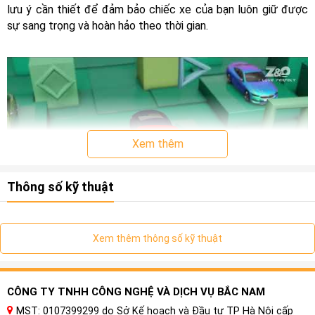
lưu ý cần thiết để đảm bảo chiếc xe của bạn luôn giữ được
sự sang trọng và hoàn hảo theo thời gian.
Xem thêm
Thông số kỹ thuật
Xem thêm thông số kỹ thuật
I. Nội thất xe ô tô là gì ?
CÔNG TY TNHH CÔNG NGHỆ VÀ DỊCH VỤ BẮC NAM
Nội thất ô tô là phần bên trong của chiếc xe, bao gồm các
thành phần và thiết bị bên trong xe hơi, như ghế ngồi, bảng
MST: 0107399299 do Sở Kế hoạch và Đầu tư TP Hà Nội cấp