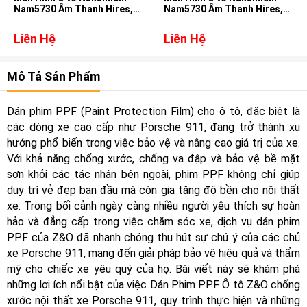
Nam5730 Âm Thanh Hires,
Nam5730 Âm Thanh Hires,
DSD, DTS cho xe Ford
DSD, DTS cho xe Mitsubishi
Ranger
Outlander
Liên Hệ
Liên Hệ
Mô Tả Sản Phẩm
Dán phim PPF (Paint Protection Film) cho ô tô, đặc biệt là
các dòng xe cao cấp như Porsche 911, đang trở thành xu
hướng phổ biến trong việc bảo vệ và nâng cao giá trị của xe.
Với khả năng chống xước, chống va đập và bảo vệ bề mặt
sơn khỏi các tác nhân bên ngoài, phim PPF không chỉ giúp
duy trì vẻ đẹp ban đầu mà còn gia tăng độ bền cho nội thất
xe. Trong bối cảnh ngày càng nhiều người yêu thích sự hoàn
hảo và đẳng cấp trong việc chăm sóc xe, dịch vụ dán phim
PPF của Z&O đã nhanh chóng thu hút sự chú ý của các chủ
xe Porsche 911, mang đến giải pháp bảo vệ hiệu quả và thẩm
mỹ cho chiếc xe yêu quý của họ. Bài viết này sẽ khám phá
những lợi ích nổi bật của việc Dán Phim PPF Ô tô Z&O chống
xước nội thất xe Porsche 911, quy trình thực hiện và những