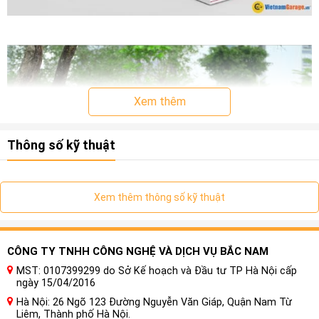
Xem thêm
Thông số kỹ thuật
Xem thêm thông số kỹ thuật
CÔNG TY TNHH CÔNG NGHỆ VÀ DỊCH VỤ BẮC NAM
Nguyên lý hoạt động của cửa hít ô
MST: 0107399299 do Sở Kế hoạch và Đầu tư TP Hà Nội cấp
tô VinFast VF5
ngày 15/04/2016
Hà Nội: 26 Ngõ 123 Đường Nguyễn Văn Giáp, Quận Nam Từ
Cửa hít ô tô là gì? Khi đóng cửa xe ô tô, nhiều người bị giật
Liêm, Thành phố Hà Nội.