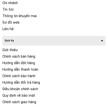
Chi nhánh
Tin tức
Thông tin khuyến mại
Sơ đồ web
Liên hệ
Dịch Vụ
Giới thiệu
Chính sách bán hàng
Hướng dẫn đặt hàng
Hướng dẫn thanh toán
Chính sách bảo hành
Công Dụng Khi Độ Cửa Hít Ô Tô
Hướng dẫn đổi trả hàng
Điều khoản chính sách
Khi nấng cấp cửa hít tự động cho xe hơi, các bạn sẽ thấy
Quy định về bảo mật
được những công dụng hữu ích của sản phẩm này như sau:
Chính sách giao hàng
Đóng Cửa Tự Động, Nhẹ Nhàng