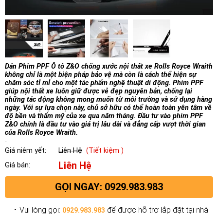
Dán Phim PPF Ô tô Z&O chống xước nội thất xe Rolls Royce Wraith
không chỉ là một biện pháp bảo vệ mà còn là cách thể hiện sự
chăm sóc tỉ mỉ cho một tác phẩm nghệ thuật di động. Phim PPF
giúp nội thất xe luôn giữ được vẻ đẹp nguyên bản, chống lại
những tác động không mong muốn từ môi trường và sử dụng hàng
ngày. Với sự lựa chọn này, chủ sở hữu có thể hoàn toàn yên tâm về
độ bền và thẩm mỹ của xe qua năm tháng. Đầu tư vào phim PPF
Z&O chính là đầu tư vào giá trị lâu dài và đẳng cấp vượt thời gian
của Rolls Royce Wraith.
Giá niêm yết:
Liên Hệ
(Tiết kiệm )
Liên Hệ
Giá bán:
GỌI NGAY: 0929.983.983
Vui lòng gọi:
để được hỗ trợ lắp đặt tại nhà.
0929.983.983