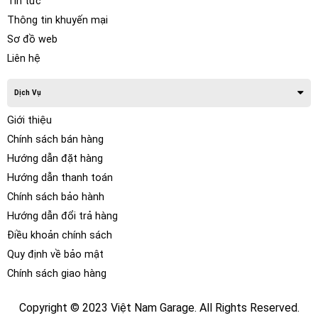
Tin tức
Thông tin khuyến mại
Sơ đồ web
Liên hệ
Dịch Vụ
Giới thiệu
Chính sách bán hàng
Hướng dẫn đặt hàng
Hướng dẫn thanh toán
Chính sách bảo hành
Hướng dẫn đổi trả hàng
Điều khoản chính sách
Quy định về bảo mật
II. Lợi ích nổi bật của việc Dán Phim PPF Ô tô
Chính sách giao hàng
Z&O chống xước nội thất xe Rolls Royce Wraith
Copyright © 2023 Việt Nam Garage. All Rights Reserved.