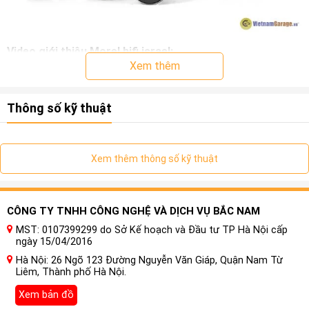
Video giới thiệu Morel hifi israel:
Xem thêm
Thông số kỹ thuật
Xem thêm thông số kỹ thuật
CÔNG TY TNHH CÔNG NGHỆ VÀ DỊCH VỤ BẮC NAM
MST: 0107399299 do Sở Kế hoạch và Đầu tư TP Hà Nội cấp
ngày 15/04/2016
Hà Nội: 26 Ngõ 123 Đường Nguyễn Văn Giáp, Quận Nam Từ
Liêm, Thành phố Hà Nội.
Nâng cấp âm thanh xe hơi giúp cho âm thanh trên xe thêm
Xem bản đồ
phần mượt mà. Âm thanh phát ra cũng trở nên trầm ấm hơn