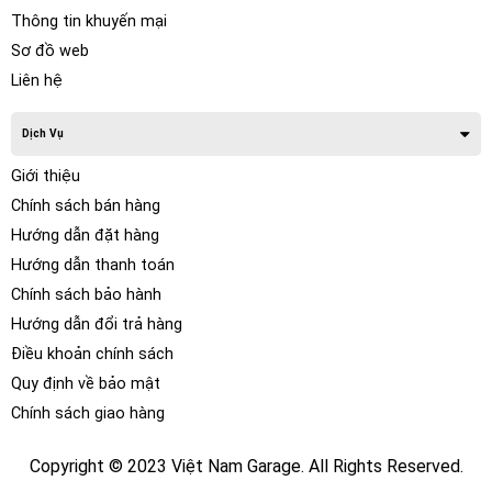
Thông tin khuyến mại
Sơ đồ web
Liên hệ
Dịch Vụ
Giới thiệu
Chính sách bán hàng
Hướng dẫn đặt hàng
Hướng dẫn thanh toán
Chính sách bảo hành
Hướng dẫn đổi trả hàng
Do đó, hệ thống âm thanh của xe nhìn chung thiết kế khá
sơ sài, lớp màng loa khá mỏng. Sau một thời gian ngắn sử
Điều khoản chính sách
dụng có thể bị xuống cấp nhanh chóng. Do đó, nhu cầu
Quy định về bảo mật
nâng cấp âm thanh cho xe được rất nhiều chủ xế quan tâm
Chính sách giao hàng
hiện nay.
Copyright © 2023 Việt Nam Garage. All Rights Reserved.