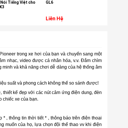
ói Tiếng Việt cho
GL6
Ô tô HEL
3
Liên Hệ
Liên Hệ
rí Pioneer trong xe hơi của bạn và chuyển sang một
 âm nhạc, video được cá nhân hóa, v.v. Đắm chìm
ng minh và khả năng chơi dễ dàng của hệ thống âm
iệu suất và phong cách không thể so sánh được!
, thiết kế đẹp với các nút cảm ứng điện dung, đèn
o chiếc xe của bạn.
, thông tin thời tiết * , thông báo trên điện thoại
ng muốn của họ, lựa chọn đội thể thao vv khi điện