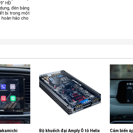
 9″ HD
 dung, đèn bảng
ết bị trong một
ìn hoàn hảo cho
kamichi
Bộ khuếch đại Amply Ô tô Helix
Cảm biến áp 