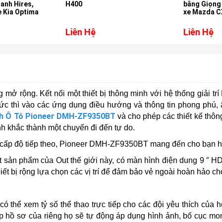
h Hires,
H400
bằng Giọng N
Kia Optima
xe Mazda CX
Liên Hệ
Liên Hệ
g mở rộng. Kết nối một thiết bị thông minh với hệ thống giải t
tức thì vào các ứng dụng điều hướng và thông tin phong phú,
h Ô Tô Pioneer DMH-ZF9350BT
và cho phép các thiết kế thô
nh khắc thành một chuyến đi đến tự do.
 ở cấp độ tiếp theo, Pioneer DMH-ZF9350BT mang đến cho bạn h
t sản phẩm của Out thế giới này, có màn hình điện dung 9 ″ HD
ết bị rộng lựa chọn các vị trí để đảm bảo vẻ ngoài hoàn hảo ch
thể xem tỷ số thể thao trực tiếp cho các đội yêu thích của họ * 
ập hồ sơ của riêng họ sẽ tự động áp dụng hình ảnh, bố cục mo