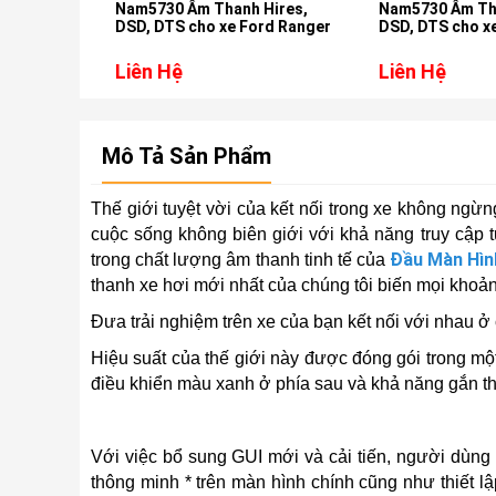
Nam5730 Âm Thanh Hires,
Nam5730 Âm Than
DSD, DTS cho xe Ford Ranger
DSD, DTS cho xe 
Liên Hệ
Liên Hệ
Mô Tả Sản Phẩm
Thế giới tuyệt vời của kết nối trong xe không ngừn
cuộc sống không biên giới với khả năng truy cập 
Đầu Màn Hìn
trong chất lượng âm thanh tinh tế của
thanh xe hơi mới nhất của chúng tôi biến mọi khoả
Đưa trải nghiệm trên xe của bạn kết nối với nhau
Hiệu suất của thế giới này được đóng gói trong mộ
điều khiển màu xanh ở phía sau và khả năng gắn thi
Với việc bổ sung GUI mới và cải tiến, người dùng có 
thông minh * trên màn hình chính cũng như thiết l