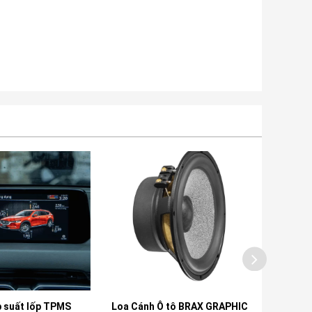
suất lốp TPMS
Loa Cánh Ô tô BRAX GRAPHIC
Bộ Xử Lý