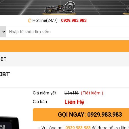
Hotline(24/7) :
0929.983.983
0BT
50BT
Giá niêm yết:
Liên Hệ
(Tiết kiệm )
Liên Hệ
Giá bán:
GỌI NGAY: 0929.983.983
Vui lòng gọi:
0929.983.983
để được hỗ trợ lắp đ