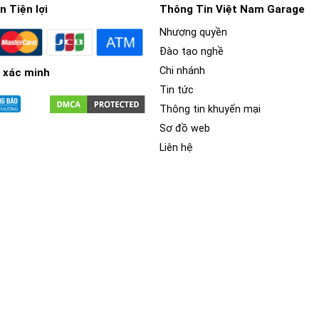
 Tiện lợi
Thông Tin Việt Nam Garage
Nhượng quyền
Đào tạo nghề
Chi nhánh
 xác minh
Tin tức
Thông tin khuyến mại
Sơ đồ web
in bao gồm:
Liên hệ
rộng giúp việc đọc bản đồ an toàn và dễ dàng hơn. Hơn thế n
n.