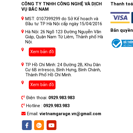
CÔNG TY TNHH CÔNG NGHỆ VÀ DỊCH
Thanh toán
VỤ BẮC NAM
MST: 0107399299 do Sở Kế hoạch và
Đầu tư TP Hà Nội cấp ngày 15/04/2016
Bản quyền
Hà Nội: 26 Ngõ 123 Đường Nguyễn Văn
Giáp, Quận Nam Từ Liêm, Thành phố Hà
Nội.
Xem bản đồ
Hỗ trợ nhiều lựa chọn dịch vụ giải trí và thông t
TP Hồ Chí Minh: 24 Đường 2B, Khu Dân
Cư 6B intresco, Bình Hưng, Bình Chánh,
Hiển thị loại điện dung lớn 9”
Thành Phố Hồ Chí Minh.
Màn hình lớn 9 inch cung cấp trải nghiệm xem mở 
Xem bản đồ
hồi cao cho phép vận hành mượt mà và dễ dàng hơ
Điện thoại:
0929.983.983
Hotline :
0929.983.983
Email:
vietnamgarage.vn@gmail.com