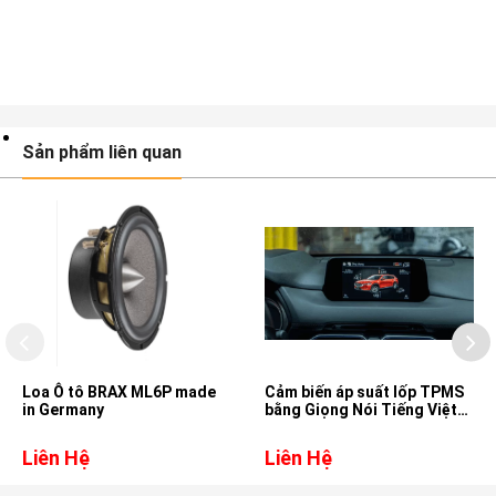
Sản phẩm liên quan
Loa Ô tô BRAX ML6P made
Cảm biến áp suất lốp TPMS
in Germany
bằng Giọng Nói Tiếng Việt
cho xe Mazda CX3
Liên Hệ
Liên Hệ