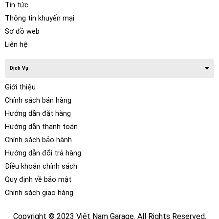
Tin tức
Mặt khác xe phổ thông thường có thân vỏ mỏng, cách âm
Thông tin khuyến mại
kém. Do đó hệ thống âm thanh lại càng quan trọng. Đây
Sơ đồ web
được xem như cách “cứu thua”, giúp át đi tiếng ồn trong
Liên hệ
cabin. Vì thế đó là lý do vì sao xu hướng nâng cấp âm thanh
xe hơi lại đang “thịnh” đến vậy.
Dịch Vụ
Giới thiệu
Chính sách bán hàng
Hướng dẫn đặt hàng
Hướng dẫn thanh toán
Chính sách bảo hành
Hướng dẫn đổi trả hàng
Điều khoản chính sách
Quy định về bảo mật
Chính sách giao hàng
Copyright © 2023 Việt Nam Garage. All Rights Reserved.