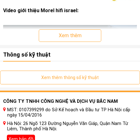
Video giới thiệu Morel hifi israel:
Xem thêm
Thông số kỹ thuật
Xem thêm thông số kỹ thuật
CÔNG TY TNHH CÔNG NGHỆ VÀ DỊCH VỤ BẮC NAM
MST: 0107399299 do Sở Kế hoạch và Đầu tư TP Hà Nội cấp
ngày 15/04/2016
Nâng cấp âm thanh luôn được nhiều chủ xe quan tâm chăm
Hà Nội: 26 Ngõ 123 Đường Nguyễn Văn Giáp, Quận Nam Từ
chút. Bởi đa phần ô tô phổ thông ít được nhà sản xuất đầu
Liêm, Thành phố Hà Nội.
tư về mặt âm thanh nên việc độ loa hay âm ly sẽ đem đến
Xem bản đồ