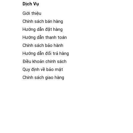
Dịch Vụ
Giới thiệu
Chính sách bán hàng
Hướng dẫn đặt hàng
Hướng dẫn thanh toán
Chính sách bảo hành
Hướng dẫn đổi trả hàng
Điều khoản chính sách
Quy định về bảo mật
Chính sách giao hàng
ống truyền tín hiệu âm thanh.
loa ô tô thường bao gồm các thành phần chính sau:
ấy, nhựa, hoặc sợi tổng hợp, và nó rung lên khi có tín
 cuộn dây, nó tạo ra một từ trường và khiến cuộn dây