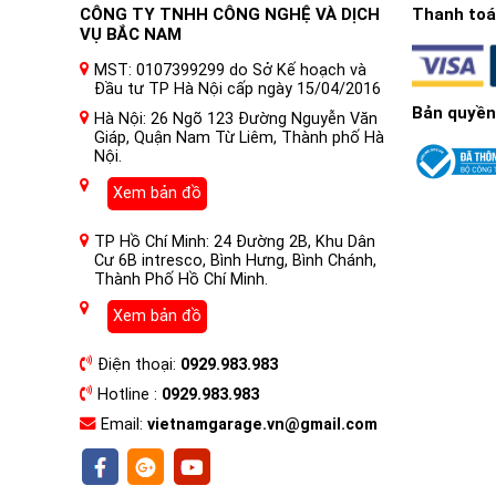
CÔNG TY TNHH CÔNG NGHỆ VÀ DỊCH
Thanh toán
VỤ BẮC NAM
MST: 0107399299 do Sở Kế hoạch và
Đầu tư TP Hà Nội cấp ngày 15/04/2016
Bản quyền
Hà Nội: 26 Ngõ 123 Đường Nguyễn Văn
Giáp, Quận Nam Từ Liêm, Thành phố Hà
Nội.
Xem bản đồ
TP Hồ Chí Minh: 24 Đường 2B, Khu Dân
Cư 6B intresco, Bình Hưng, Bình Chánh,
Thành Phố Hồ Chí Minh.
2. Loa ô tô là gì?
Loa ô tô chính là thiết bị phát ra âm thanh được gắn và
Xem bản đồ
Hệ thống loa này quyết định rất nhiều đến chất lượng 
Điện thoại:
0929.983.983
3. Cấu tạo của Loa ô tô
Hotline :
0929.983.983
Loa ô tô có cấu tạo khá đơn giản nhưng rất quan trọng
Email:
vietnamgarage.vn@gmail.com
Màng loa (Cone)
: Đây là phần chính của loa giúp tạo 
hiệu điện đến, tạo ra sóng âm.
Cuộn dây âm (Voice Coil)
: Cuộn dây âm được quấn quan