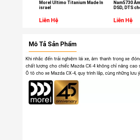
E DSP
Morel Ultimo Titanium Made In
Nam5730 Âm Than
israel
DSD, DTS cho xe 
Tucson
Liên Hệ
Liên Hệ
Mô Tả Sản Phẩm
Khi nhắc đến trải nghiệm lái xe, âm thanh trong xe đón
chất lượng cho chiếc Mazda CX-4 không chỉ nâng cao sự
Ô tô cho xe Mazda CX-4, quy trình lắp, cùng những lưu 