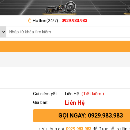
Hotline(24/7) :
0929.983.983
Giá niêm yết:
Liên Hệ
(Tiết kiệm )
Liên Hệ
Giá bán:
GỌI NGAY: 0929.983.983
Vui lòng gọi:
0929.983.983
để được hỗ trợ lắp đ