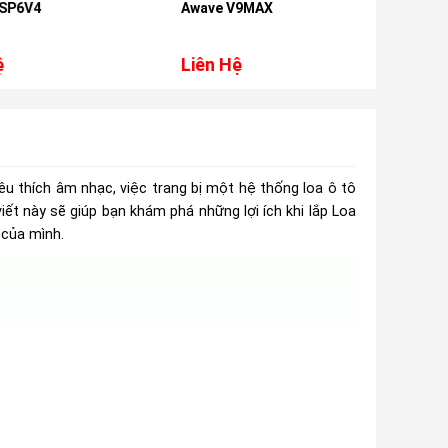
4
Awave V9MAX
W165FM-
Liên Hệ
Liên Hệ
yêu thích âm nhạc, việc trang bị một hệ thống loa ô tô
ết này sẽ giúp bạn khám phá những lợi ích khi lắp Loa
 của mình.