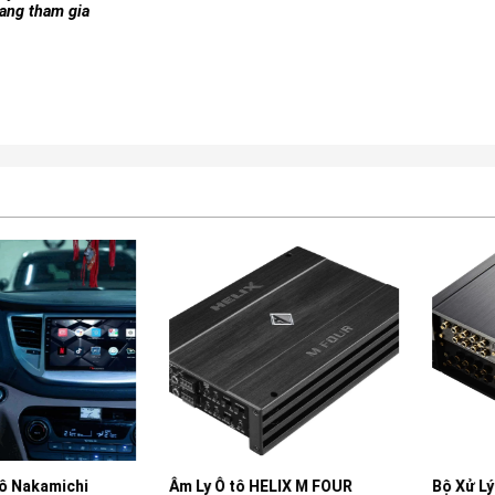
đang tham gia
kamichi
Âm Ly Ô tô HELIX M FOUR
Bộ Xử Lý Âm 