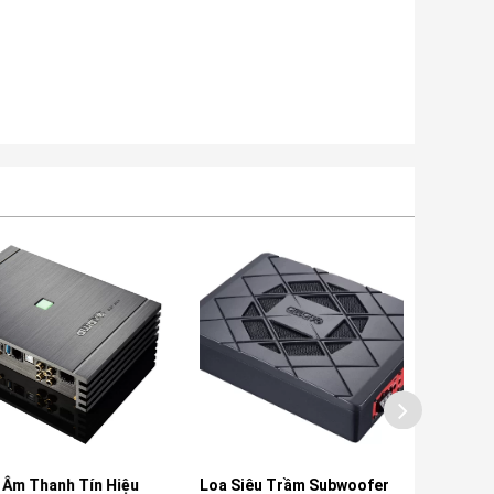
Thanh Tín Hiệu
Loa Siêu Trầm Subwoofer
Loa Cánh