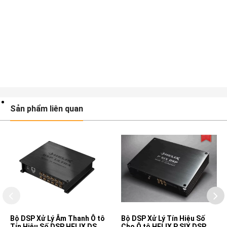
Sản phẩm liên quan
Bộ DSP Xử Lý Âm Thanh Ô tô
Bộ DSP Xử Lý Tín Hiệu Số
Tín Hiệu Số DSP HELIX DSP
Cho Ô tô HELIX P SIX DSP