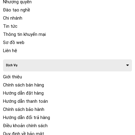
Nhượng quyền
các thông số của ô tô. Dưới đây là bốn lo lắng chính khi một
Đào tạo nghề
người lái xe ô tô.
Chi nhánh
Tin tức
Thông tin khuyến mại
Sơ đồ web
Liên hệ
Dịch Vụ
Giới thiệu
Chính sách bán hàng
Hướng dẫn đặt hàng
Hướng dẫn thanh toán
Chính sách bảo hành
Hướng dẫn đổi trả hàng
Lùi an toàn
Điều khoản chính sách
Quy định về bảo mật