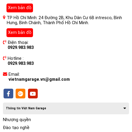
Xem bản đồ
TP Hồ Chí Minh: 24 Đường 2B, Khu Dân Cư 6B intresco, Bình
Hưng, Bình Chánh, Thành Phố Hồ Chí Minh.
Xem bản đồ
Điện thoại:
0929.983.983
Hotline :
0929.983.983
Email:
vietnamgarage.vn@gmail.com
II. Thông số kỹ thuật nổi bật
Thông số
Chi tiết
Thông tin Việt Nam Garage
Tên sản phẩm
Awave V15 Pro Max
Loại sub
Subwoofer gầm ghế liền ampli
Nhượng quyền
Kích thước
285mm x 210mm x 75mm
Đào tạo nghề
Công suất RMS
150W