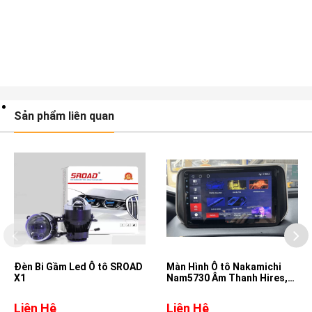
Sản phẩm liên quan
Đèn Bi Gầm Led Ô tô SROAD
Màn Hình Ô tô Nakamichi
X1
Nam5730 Âm Thanh Hires,
DSD, DTS cho xe Hyundai
Santafe
Liên Hệ
Liên Hệ