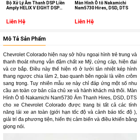
Bộ Xử Lý Âm Thanh DSP Liền
Màn Hình Ô tô Nakamichi
Amply HELIX V EIGHT DSP
Nam5730 Hires, DSD, DTS
MK2
Liên Hệ
Liên Hệ
Mô Tả Sản Phẩm
Chevrolet Colorado hiện nay sở hữu ngoại hình trẻ trung và
thanh thoát nhưng vẫn đậm chất xe Mỹ, cứng cáp, hiện đại
và cơ bắp. Điều này thể hiện rõ ở lưới tản nhiệt kép hình
thang ngược chia làm 2, bao quanh bên ngoài là viền crôm
sang trọng. Tuy nhiên mẫu xe này chỉ đáp ứng một số nhu
cầu an toàn cơ bản của chủ xe và hành khách mà thôi. Màn
Hình Ô tô Nakamichi Nam5730 Âm Thanh Hires, DSD, DTS
cho xe Chevrolet Colorado được trang bị tất cả các tính
năng lái xe an toàn (giới hạn tốc độ và cảnh báo tốc độ ),
giải trí đa phương tiện, hiển thị cảm biến và điều khiển bằng
giọng nói.