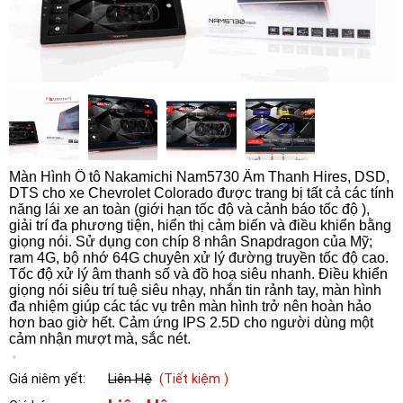
Màn Hình Ô tô Nakamichi Nam5730 Âm Thanh Hires, DSD,
DTS cho xe Chevrolet Colorado được trang bị tất cả các tính
năng lái xe an toàn (giới hạn tốc độ và cảnh báo tốc độ ),
giải trí đa phương tiện, hiển thị cảm biến và điều khiển bằng
giọng nói. Sử dụng con chíp 8 nhân Snapdragon của Mỹ;
ram 4G, bộ nhớ 64G chuyên xử lý đường truyền tốc độ cao.
Tốc độ xử lý âm thanh số và đồ hoạ siêu nhanh. Điều khiển
giọng nói siêu trí tuệ siêu nhạy, nhắn tin rảnh tay, màn hình
đa nhiệm giúp các tác vụ trên màn hình trở nên hoàn hảo
hơn bao giờ hết. Cảm ứng IPS 2.5D cho người dùng một
cảm nhận mượt mà, sắc nét.
Giá niêm yết:
Liên Hệ
(Tiết kiệm )