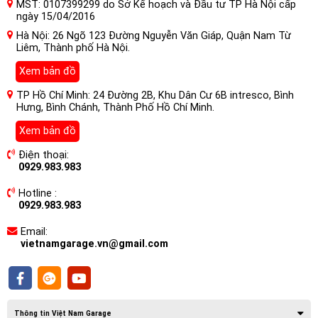
MST: 0107399299 do Sở Kế hoạch và Đầu tư TP Hà Nội cấp
ngày 15/04/2016
Hà Nội: 26 Ngõ 123 Đường Nguyễn Văn Giáp, Quận Nam Từ
Liêm, Thành phố Hà Nội.
Xem bản đồ
TP Hồ Chí Minh: 24 Đường 2B, Khu Dân Cư 6B intresco, Bình
Hưng, Bình Chánh, Thành Phố Hồ Chí Minh.
Tại Sao Nên Lắp Màn Hình Ô tô
Nakamichi Nam5730 Âm Thanh Hires,
Xem bản đồ
DSD, DTS cho xe Chevrolet
Điện thoại:
Colorado?
0929.983.983
Chính vì công nghệ mới, được cải tiến nâng cấp nên màn
Hotline :
hình Android ô tô mang lại nhiều ưu điểm cho người sử
0929.983.983
dụng. Có thể chứng minh qua những tính năng như:
Email:
vietnamgarage.vn@gmail.com
Thông tin Việt Nam Garage