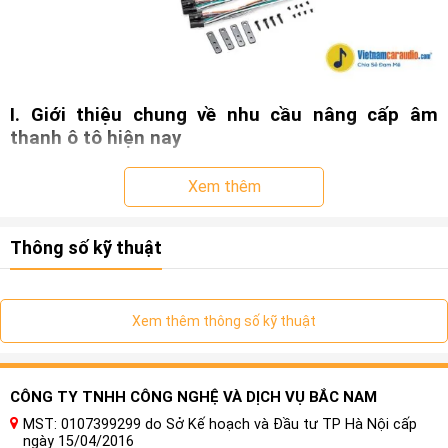
I. Giới thiệu chung về nhu cầu nâng cấp âm
thanh ô tô hiện nay
Trong những năm gần đây, nhu cầu nâng cấp hệ thống âm
Xem thêm
thanh ô tô tại Việt Nam phát triển mạnh mẽ. Người dùng ngày
càng quan tâm hơn đến trải nghiệm âm nhạc khi lái xe, không
Thông số kỹ thuật
chỉ dừng lại ở mức “nghe được” mà phải đạt đến độ
hay –
sạch – chi tiết – sống động
như phòng thu. Tuy nhiên, hầu
hết các dòng xe phổ thông và cả xe cao cấp đều bị giới hạn
bởi cấu trúc hệ thống âm thanh nguyên bản:
Xem thêm thông số kỹ thuật
Công suất nhỏ
Ít kênh xử lý
CÔNG TY TNHH CÔNG NGHỆ VÀ DỊCH VỤ BẮC NAM
Chỉnh EQ hạn chế
MST: 0107399299 do Sở Kế hoạch và Đầu tư TP Hà Nội cấp
ngày 15/04/2016
Chống nhiễu không tốt