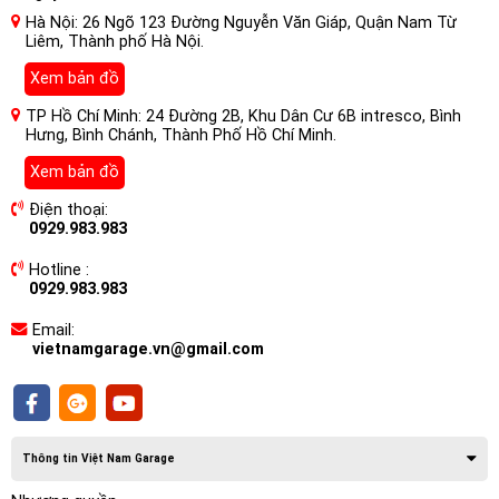
Hà Nội: 26 Ngõ 123 Đường Nguyễn Văn Giáp, Quận Nam Từ
Xử lý tín hiệu chưa đạt độ phân giải cao
Liêm, Thành phố Hà Nội.
Đó là lý do các DSP (Digital Signal Processor – bộ xử lý âm
Xem bản đồ
thanh số) trở thành một trong những thiết bị quan trọng nhất
TP Hồ Chí Minh: 24 Đường 2B, Khu Dân Cư 6B intresco, Bình
khi nâng cấp âm thanh ô tô. Và trong số rất nhiều DSP của thị
Hưng, Bình Chánh, Thành Phố Hồ Chí Minh.
trường,
Awave DSP A24D
nổi bật lên như một lựa chọn tối
Xem bản đồ
ưu dành cho các hệ thống cao cấp, đòi hỏi xử lý đa kênh và
tích hợp giao thức A2B.
Điện thoại:
0929.983.983
Hotline :
0929.983.983
Email:
vietnamgarage.vn@gmail.com
Thông tin Việt Nam Garage