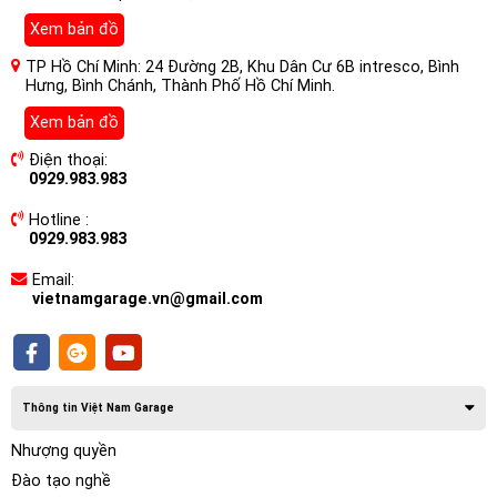
của nó từ Supremo Piccolo. Kết hợp với sợi carbon mới và
Xem bản đồ
loa trầm và loa trung hình nón Rohacell, hiệu suất đến từng
chi tiết ngoạn mục, ngay cả ở mức âm lượng cực lớn.
TP Hồ Chí Minh: 24 Đường 2B, Khu Dân Cư 6B intresco, Bình
Hưng, Bình Chánh, Thành Phố Hồ Chí Minh.
Xem bản đồ
Điện thoại:
0929.983.983
Hotline :
0929.983.983
Email:
vietnamgarage.vn@gmail.com
Thông tin Việt Nam Garage
Không có hệ thống loa nào khác bao trùm hoàn toàn khả năng
Nhượng quyền
xử lý công suất cao và độ phân giải cao như
Loa Cánh Ô tô
Đào tạo nghề