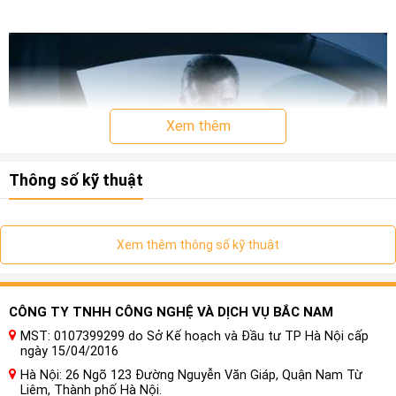
Xem thêm
Thông số kỹ thuật
Xem thêm thông số kỹ thuật
Loa Cánh Ô tô Morel Elate Carbon PRO
93A
tiếp nối
CÔNG TY TNHH CÔNG NGHỆ VÀ DỊCH VỤ BẮC NAM
truyền thống về hệ thống loa công suất lớn, độ trung thực
MST: 0107399299 do Sở Kế hoạch và Đầu tư TP Hà Nội cấp
cao, nhưng đã có một bước tiến vượt bậc về hiệu suất âm
ngày 15/04/2016
thanh. Dòng Pro mới được làm nổi bật bởi loa tweeter lõm
Hà Nội: 26 Ngõ 123 Đường Nguyễn Văn Giáp, Quận Nam Từ
Elate Alto – một thiết kế có độ phân giải cao mượn kiến ​​trúc
Liêm, Thành phố Hà Nội.