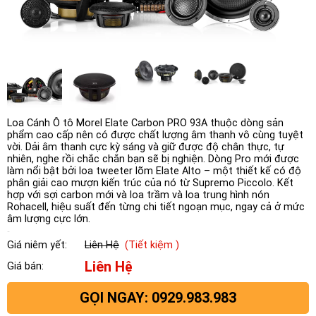
Loa Cánh Ô tô Morel Elate Carbon PRO 93A thuộc dòng sản
phẩm cao cấp nên có được chất lượng âm thanh vô cùng tuyệt
vời. Dải âm thanh cực kỳ sáng và giữ được độ chân thực, tự
nhiên, nghe rồi chắc chắn bạn sẽ bị nghiện. Dòng Pro mới được
làm nổi bật bởi loa tweeter lõm Elate Alto – một thiết kế có độ
phân giải cao mượn kiến ​​trúc của nó từ Supremo Piccolo. Kết
hợp với sợi carbon mới và loa trầm và loa trung hình nón
Rohacell, hiệu suất đến từng chi tiết ngoạn mục, ngay cả ở mức
âm lượng cực lớn.
Giá niêm yết:
Liên Hệ
(Tiết kiệm )
Liên Hệ
Giá bán:
GỌI NGAY: 0929.983.983