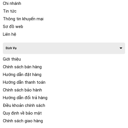
Morel Elate Carbon PRO 93A
Chi nhánh
Tin tức
Thông tin khuyến mại
Sơ đồ web
Liên hệ
Dịch Vụ
Giới thiệu
Chính sách bán hàng
Hướng dẫn đặt hàng
Hướng dẫn thanh toán
BỘ LỌC XE HƠI
Chính sách bảo hành
Hướng dẫn đổi trả hàng
Khả năng chống âm thanh được kiểm soát –
Bộ lọc CAR™
Điều khoản chính sách
cải thiện tải âm thanh bằng cách kiểm soát luồng không khí
bên trong trình điều khiển, bắt chước hiệu ứng của thùng loa
Quy định về bảo mật
đồng thời cải thiện khả năng xử lý công suất thêm 30%. Điều
Chính sách giao hàng
này cung cấp khả năng kiểm soát tốt hơn đối với chuyển