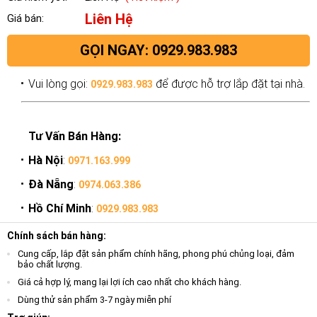
Liên Hệ
Giá bán:
GỌI NGAY: 0929.983.983
Vui lòng gọi:
để được hỗ trợ lắp đặt tại nhà.
0929.983.983
Tư Vấn Bán Hàng:
Hà Nội
:
0971.163.999
Đà Nẵng
:
0974.063.386
Hồ Chí Minh
:
0929.983.983
Chính sách bán hàng:
Cung cấp, lắp đặt sản phẩm chính hãng, phong phú chủng loại, đảm
bảo chất lượng.
Giá cả hợp lý, mang lại lợi ích cao nhất cho khách hàng.
Dùng thử sản phẩm 3-7 ngày miễn phí