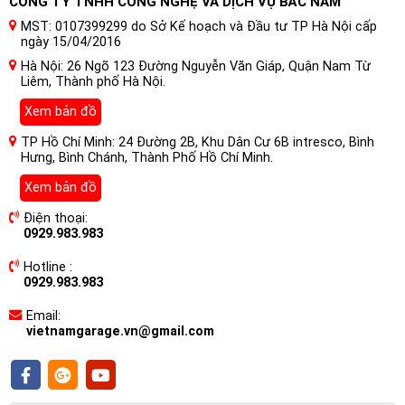
CÔNG TY TNHH CÔNG NGHỆ VÀ DỊCH VỤ BẮC NAM
nhạc. Điều này dẫn đến âm thanh bị bí, dải trung thiếu chi tiết,
bass yếu và âm hình lệch hẳn về phía cửa lái.
MST: 0107399299 do Sở Kế hoạch và Đầu tư TP Hà Nội cấp
ngày 15/04/2016
Hà Nội: 26 Ngõ 123 Đường Nguyễn Văn Giáp, Quận Nam Từ
Liêm, Thành phố Hà Nội.
Xem bản đồ
TP Hồ Chí Minh: 24 Đường 2B, Khu Dân Cư 6B intresco, Bình
Hưng, Bình Chánh, Thành Phố Hồ Chí Minh.
Xem bản đồ
Điện thoại:
0929.983.983
Hotline :
0929.983.983
Email:
vietnamgarage.vn@gmail.com
Đây chính là lý do
bộ xử lý âm thanh tín hiệu số – DSP
trở
thành “vũ khí bắt buộc” trong các hệ thống âm thanh xe hơi