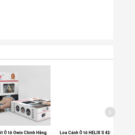
 Owin Chính Hãng
Loa Cánh Ô tô HELIX S 42C.2
Loa Siê