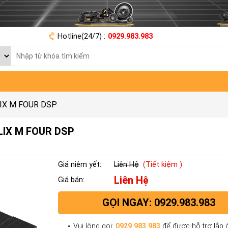
Hotline(24/7) :
0929.983.983
ELIX M FOUR DSP
ELIX M FOUR DSP
Giá niêm yết:
Liên Hệ
(Tiết kiệm )
Liên Hệ
Giá bán:
GỌI NGAY: 0929.983.983
Vui lòng gọi:
0929.983.983
để được hỗ trợ lắp đ