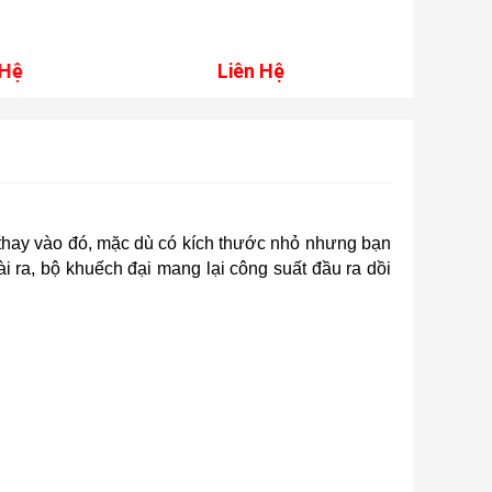
W8MB-S4
Liên Hệ
Liên H
 thay vào đó, mặc dù có kích thước nhỏ nhưng bạn
ra, bộ khuếch đại mang lại công suất đầu ra dồi