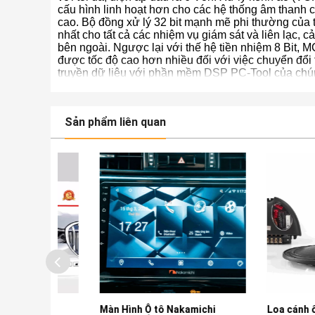
cấu hình linh hoạt hơn cho các hệ thống âm thanh 
cao. Bộ đồng xử lý 32 bit mạnh mẽ phi thường của 
nhất cho tất cả các nhiệm vụ giám sát và liên lạc, c
bên ngoài. Ngược lại với thế hệ tiền nhiệm 8 Bit, 
được tốc độ cao hơn nhiều đối với việc chuyển đổi t
truyền dữ liệu với phần mềm DSP PC-Tool của chún
Sản phẩm liên quan
 SROAD
Màn Hình Ô tô Nakamichi
Loa cánh ô tô Mor