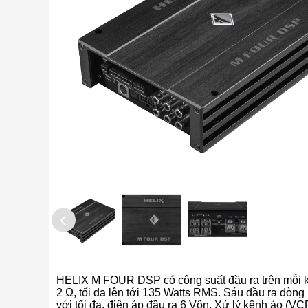
HELIX M FOUR DSP có công suất đầu ra trên mỗi k
2 Ω, tối đa lên tới 135 Watts RMS. Sáu đầu ra dòng
với tối đa, điện áp đầu ra 6 Vôn. Xử lý kênh ảo (V