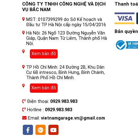
CÔNG TY TNHH CÔNG NGHỆ VÀ DỊCH
Thanh toán
VỤ BẮC NAM
MST: 0107399299 do Sở Kế hoạch và
Đầu tư TP Hà Nội cấp ngày 15/04/2016
Tonally hoàn toàn HELIX!
Bản quyền
Hà Nội: 26 Ngõ 123 Đường Nguyễn Văn
Sự thỏa hiệp về chất lượng âm thanh không có chỗ
Giáp, Quận Nam Từ Liêm, Thành phố Hà
Nội.
trang bị tất cả sự khéo léo để tạo ra âm thanh hoà
sản xuất hoàn toàn tại Đức, bạn sẽ chỉ tìm thấy c
Xem bản đồ
đầu ra của bộ tiền khuếch đại với điện áp đầu ra 6
TP Hồ Chí Minh: 24 Đường 2B, Khu Dân
linh hoạt tối đa
Cư 6B intresco, Bình Hưng, Bình Chánh,
Thành Phố Hồ Chí Minh.
Ngay cả phần khuếch đại bên trong của M FOUR D
có thể được cấu hình thành bộ khuếch đại 3 kênh h
Xem bản đồ
Điện thoại:
0929.983.983
Nhưng đó không phải là tất cả – liên quan đến sáu
Hotline :
0929.983.983
Email:
vietnamgarage.vn@gmail.com
Khi kết hợp với các bộ khuếch đại khác của dòng