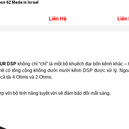
ade in Israel
Liên Hệ
Liên Hệ
OUR DSP
không chỉ “chỉ” là một bộ khuếch đại bốn kênh khác –
mẽ có tổng cộng không dưới mười kênh DSP được xử lý. Ngoài 
cả tải 4 Ohms và 2 Ohms.
hợp với bộ tính năng tuyệt vời sẽ đảm bảo đôi mắt sáng.