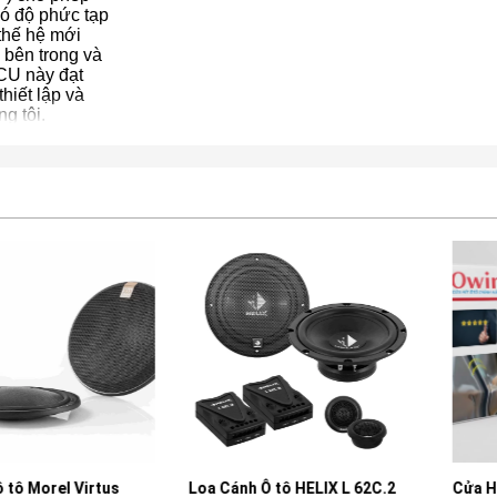
có độ phức tạp
thế hệ mới
ả bên trong và
MCU này đạt
hiết lập và
g tôi.
el Virtus
Loa Cánh Ô tô HELIX L 62C.2
Cửa Hít Ô tô