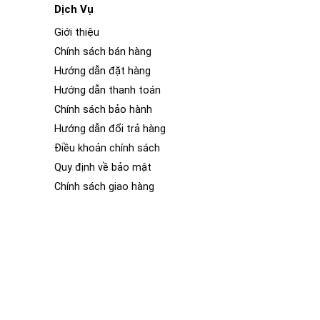
Dịch Vụ
Giới thiệu
Chính sách bán hàng
Hướng dẫn đặt hàng
hanh Tín Hiệu Số Ô tô HELIX M FOUR DSP
được
Hướng dẫn thanh toán
ệt vời cũng tự nhiên như trên bảng mạch DSP, được
Chính sách bảo hành
 cực kỳ mạnh mẽ từ Thiết bị Analog. Ngoài ra, sáu
Hướng dẫn đổi trả hàng
ổ sung nào.
Điều khoản chính sách
Quy định về bảo mật
 4 kênh hoặc nhờ khả năng bắc cầu của nó, cũng
Chính sách giao hàng
g đa dạng và nâng cấp lên đến 10 kênh.
ăng để mở rộng số lượng kênh công suất.