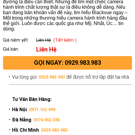
đường là điều cần thiết. Nhưng để tìm một chiếc camera
hành trình chất lượng thật sự là điều không dễ dàng. Nếu
bạn đang băn khoăn vấn đề này, tìm hiểu Blackvue ngay –
Một trong những thương hiệu camera hành trình hàng đầu
thế giới. Luôn được các quốc gia như Mỹ, Nhật, Úc… tin
dùng.
Giá niêm yết:
Liên Hệ
(Tiết kiệm )
Liên Hệ
Giá bán:
GỌI NGAY: 0929.983.983
Vui lòng gọi:
để được hỗ trợ lắp đặt tại nhà.
0929.983.983
Tư Vấn Bán Hàng:
Hà Nội
:
0971.163.999
Đà Nẵng
:
0974.063.386
Hồ Chí Minh
:
0929.983.983