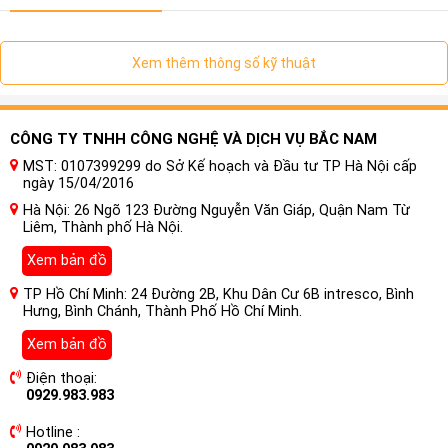
Xem thêm thông số kỹ thuật
CÔNG TY TNHH CÔNG NGHỆ VÀ DỊCH VỤ BẮC NAM
MST: 0107399299 do Sở Kế hoạch và Đầu tư TP Hà Nội cấp
ngày 15/04/2016
Hà Nội: 26 Ngõ 123 Đường Nguyễn Văn Giáp, Quận Nam Từ
Liêm, Thành phố Hà Nội.
Xem bản đồ
ỐNG KÍNH CAMERA HÀNG ĐẦU
TP Hồ Chí Minh: 24 Đường 2B, Khu Dân Cư 6B intresco, Bình
Hưng, Bình Chánh, Thành Phố Hồ Chí Minh.
Cảm biến Sony STARVIS ™ kép ở Full HD 1080p (trước
Xem bản đồ
60FPS/sau 30FPS/góc xem 139 °) + Camera hồng ngoại
nội thất HD 720p (10FPS/góc nhìn 54 °).
Điện thoại:
0929.983.983
Cảm biến hình ảnh STARVIS ghi lại các chi tiết rõ ràng ở
Hotline :