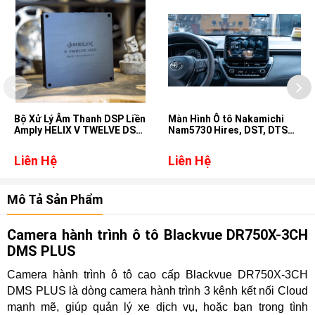
Bộ Xử Lý Âm Thanh DSP Liền
Màn Hình Ô tô Nakamichi
Amply HELIX V TWELVE DSP
Nam5730 Hires, DST, DTS
MK2
cho xe Toyota Corolla
Cross
Liên Hệ
Liên Hệ
Mô Tả Sản Phẩm
Camera hành trình ô tô Blackvue DR750X-3CH
DMS PLUS
Camera hành trình ô tô cao cấp Blackvue DR750X-3CH
DMS PLUS là dòng camera hành trình 3 kênh kết nối Cloud
mạnh mẽ, giúp quản lý xe dịch vụ, hoặc bạn trong tình