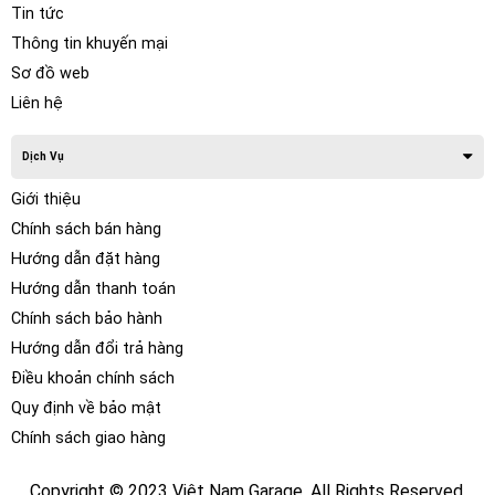
Tin tức
Thông tin khuyến mại
Sơ đồ web
Liên hệ
Dịch Vụ
Độ cửa hít cho xe Audi A6 có tác
dụng gì?
Giới thiệu
Chính sách bán hàng
Cửa hít cho xe Audi A6 tự động hít cửa và khép chặt với
Hướng dẫn đặt hàng
khoảng cách 6mm.
Hướng dẫn thanh toán
Hệ thống cửa hít xe Audi A6 tự động đóng 4 cách cửa giúp
Chính sách bảo hành
cho việc lên xuống xe được dễ dàng.
Hướng dẫn đổi trả hàng
Không ảnh hưởng đến thiết kế zin của xe.
Điều khoản chính sách
Cảm biến thông minh giúp hạn chế nguy cơ bị kẹt tay do
Quy định về bảo mật
đóng cửa.
Chính sách giao hàng
Đóng cửa nhẹ nhàng êm ái thể hiện được sự thanh lịch và
đẳng cấp.
Copyright © 2023 Việt Nam Garage. All Rights Reserved.