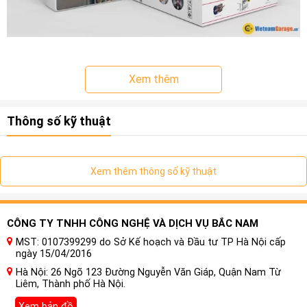
Xem thêm
Thông số kỹ thuật
Xem thêm thông số kỹ thuật
CÔNG TY TNHH CÔNG NGHỆ VÀ DỊCH VỤ BẮC NAM
MST: 0107399299 do Sở Kế hoạch và Đầu tư TP Hà Nội cấp
ngày 15/04/2016
Giới thiệu cửa hít tự động cho xe
Hà Nội: 26 Ngõ 123 Đường Nguyễn Văn Giáp, Quận Nam Từ
Audi A6
Liêm, Thành phố Hà Nội.
Xem bản đồ