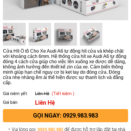
Cửa Hít Ô tô Cho Xe Audi A6 tự động hít cửa và khép chặt
với khoảng cách 6mm. Hệ thống cửa hít xe Audi A6 tự động
đóng 4 cách cửa giúp cho việc lên xuống xe được dễ dàng,
không ảnh hưởng đến thiết kế zin của xe. Cảm biến thông
minh giúp hạn chế nguy cơ bị kẹt tay do đóng cửa. Đóng
cửa nhẹ nhàng êm ái thể hiện được sự thanh lịch và đẳng
cấp.
Giá niêm yết:
Liên Hệ
(Tiết kiệm )
Liên Hệ
Giá bán:
GỌI NGAY: 0929.983.983
Vui lòng gọi:
để được hỗ trợ lắp đặt tại nhà.
0929.983.983