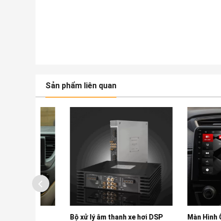
Sản phẩm liên quan
chi
Bộ xử lý âm thanh xe hơi DSP
Màn Hình Ô tô Na