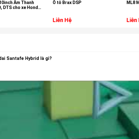
Âm Thanh
Ô tô Brax DSP
ML8 MID
cho xe Honda
Liên Hệ
Liên Hệ
i Santafe Hybrid là gì?