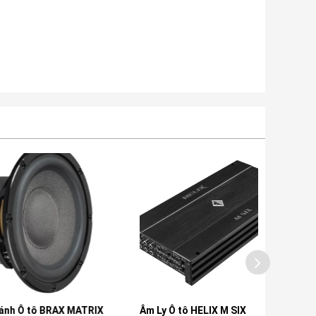
ô BRAX MATRIX
Âm Ly Ô tô HELIX M SIX
Bộ Xử Lý