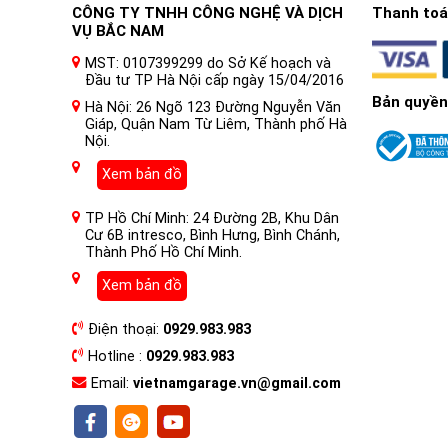
CÔNG TY TNHH CÔNG NGHỆ VÀ DỊCH
Thanh toán
VỤ BẮC NAM
Dán Decal Wrap Film Đổi Màu Ô tô Z&O
là quá trình 
MST: 0107399299 do Sở Kế hoạch và
nghiệp dán decal, cung cấp các sản phẩm chất lượng c
Đầu tư TP Hà Nội cấp ngày 15/04/2016
Bản quyền
Hà Nội: 26 Ngõ 123 Đường Nguyễn Văn
Giáp, Quận Nam Từ Liêm, Thành phố Hà
Nội.
Xem bản đồ
TP Hồ Chí Minh: 24 Đường 2B, Khu Dân
Cư 6B intresco, Bình Hưng, Bình Chánh,
Thành Phố Hồ Chí Minh.
Xem bản đồ
Điện thoại:
0929.983.983
Hotline :
0929.983.983
Email:
vietnamgarage.vn@gmail.com