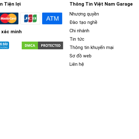
 Tiện lợi
Thông Tin Việt Nam Garage
Nhượng quyền
sử dụng một loại phim dán đặc biệt để thay đổi màu sắc của xe ô t
Đào tạo nghề
ao và đa dạng về màu sắc.
Chi nhánh
 xác minh
Tin tức
Thông tin khuyến mại
Sơ đồ web
Liên hệ