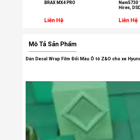
res,
BRAX MX4 PRO
Nam5730 10inch 
dai
Hires, DSD, DTS 
Crv 2018-2023
Liên Hệ
Liên Hệ
Mô Tả Sản Phẩm
Dán Decal Wrap Film Đổi Màu Ô tô Z&O cho xe Hyunda