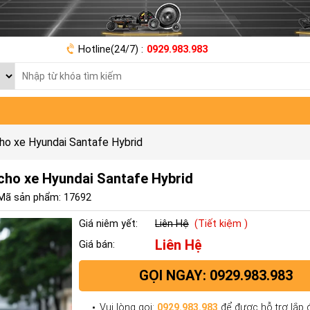
Hotline(24/7) :
0929.983.983
ho xe Hyundai Santafe Hybrid
cho xe Hyundai Santafe Hybrid
Mã sản phẩm: 17692
Giá niêm yết:
Liên Hệ
(Tiết kiệm )
Liên Hệ
Giá bán:
GỌI NGAY: 0929.983.983
Vui lòng gọi:
0929.983.983
để được hỗ trợ lắp đ