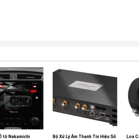
kamichi
Bộ Xử Lý Âm Thanh Tín Hiệu Số
Loa Cánh Ô t