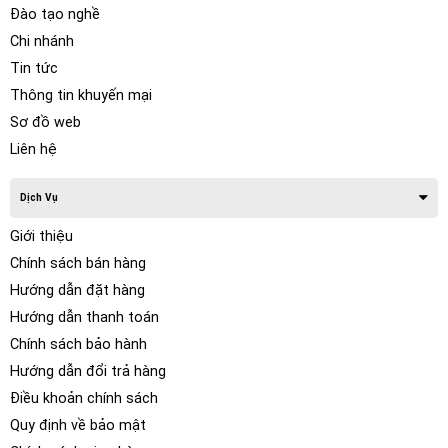
Đào tạo nghề
Chi nhánh
Tin tức
Thông tin khuyến mại
Sơ đồ web
Liên hệ
Dịch Vụ
Giới thiệu
Tính Năng và Ưu Điểm của Dán Decal Wrap Film
Chính sách bán hàng
Đổi Màu Ô tô Z&O cho xe Mercedes C200
Hướng dẫn đặt hàng
Hướng dẫn thanh toán
Chính sách bảo hành
Hướng dẫn đổi trả hàng
Điều khoản chính sách
Quy định về bảo mật