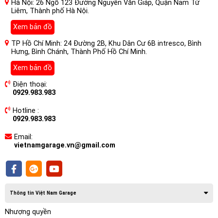
Hà Nội: 26 Ngõ 123 Đường Nguyễn Văn Giáp, Quận Nam Từ
Liêm, Thành phố Hà Nội.
Xem bản đồ
TP Hồ Chí Minh: 24 Đường 2B, Khu Dân Cư 6B intresco, Bình
Hưng, Bình Chánh, Thành Phố Hồ Chí Minh.
Xem bản đồ
Điện thoại:
0929.983.983
Hotline :
0929.983.983
Decal Wrap Film là gì?
Decal wrap film là một loại phim nhựa co dãn có khả năng
Email:
vietnamgarage.vn@gmail.com
bám dính cao, được sử dụng để bọc bề mặt của ô tô nhằm
thay đổi màu sơn hoặc tạo hiệu ứng đặc biệt. Decal wrap film
không chỉ giúp bảo vệ lớp sơn gốc của chiếc xe mà còn mang
đến sự mới mẻ, sang trọng và cá tính cho phương tiện di
chuyển của bạn.
Thông tin Việt Nam Garage
Nhượng quyền