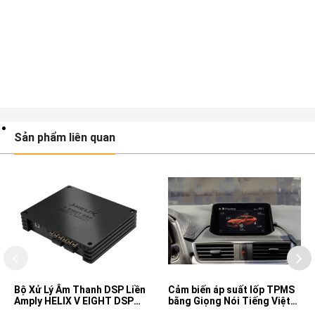
Sản phẩm liên quan
Bộ Xử Lý Âm Thanh DSP Liền
Cảm biến áp suất lốp TPMS
Amply HELIX V EIGHT DSP
bằng Giọng Nói Tiếng Việt
MK2
cho xe Mazda 2