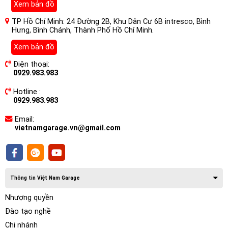
Xem bản đồ
TP Hồ Chí Minh: 24 Đường 2B, Khu Dân Cư 6B intresco, Bình
Hưng, Bình Chánh, Thành Phố Hồ Chí Minh.
Trước khi cắt, một mẫu mô phỏng của chiếc xe sẽ được tạo
Xem bản đồ
ra trên máy tính. Các kích thước và hình dạng của các bộ
Điện thoại:
phận cần bảo vệ sẽ được nhập vào phần mềm. Sau đó, máy
0929.983.983
tính sẽ điều khiển máy cắt CNC để cắt film PPF theo các
Hotline :
kích thước và hình dạng đã được thiết lập trước đó.
0929.983.983
Email:
vietnamgarage.vn@gmail.com
Thông tin Việt Nam Garage
Nhượng quyền
Đào tạo nghề
Chi nhánh