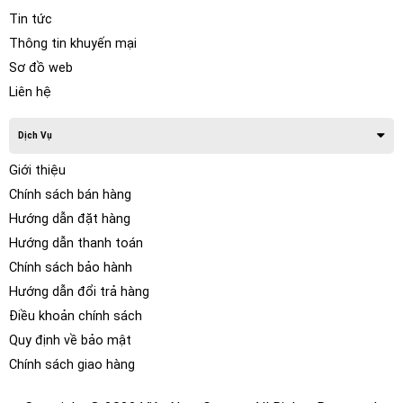
Tin tức
Thông tin khuyến mại
Sơ đồ web
Quá trình cắt bằng máy vi tính giúp đảm bảo rằng film PPF
Liên hệ
được cắt chính xác và phù hợp với từng bộ phận của chiếc
xe. Điều này giúp tiết kiệm thời gian và công sức của người
thợ dán và đảm bảo sự chính xác và đồng nhất trong quá
Dịch Vụ
trình dán film PPF.
Giới thiệu
Chính sách bán hàng
Hướng dẫn đặt hàng
Hướng dẫn thanh toán
Chính sách bảo hành
Hướng dẫn đổi trả hàng
Điều khoản chính sách
Quy định về bảo mật
Chính sách giao hàng