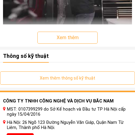
Xem thêm
Để đảm bảo tính chính xác và sự phù hợp tốt nhất,
film PPF
Ô tô Z&O Z-Nano 70S
thường được cắt bằng máy vi tính.
Thông số kỹ thuật
Quá trình này được gọi là cắt bằng máy CNC (Computer
Numerical Control).
Xem thêm thông số kỹ thuật
CÔNG TY TNHH CÔNG NGHỆ VÀ DỊCH VỤ BẮC NAM
MST: 0107399299 do Sở Kế hoạch và Đầu tư TP Hà Nội cấp
ngày 15/04/2016
Hà Nội: 26 Ngõ 123 Đường Nguyễn Văn Giáp, Quận Nam Từ
Liêm, Thành phố Hà Nội.