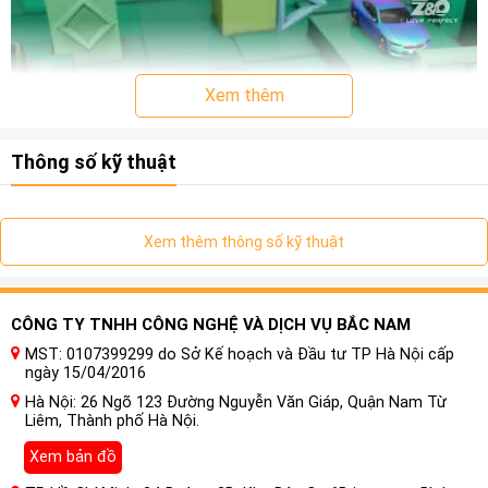
Xem thêm
Thông số kỹ thuật
Xem thêm thông số kỹ thuật
I. Nội thất xe ô tô là gì ?
CÔNG TY TNHH CÔNG NGHỆ VÀ DỊCH VỤ BẮC NAM
Nội thất ô tô là phần bên trong của chiếc xe, bao gồm các
MST: 0107399299 do Sở Kế hoạch và Đầu tư TP Hà Nội cấp
ngày 15/04/2016
thành phần và thiết bị bên trong xe hơi, như ghế ngồi, bảng
Hà Nội: 26 Ngõ 123 Đường Nguyễn Văn Giáp, Quận Nam Từ
điều khiển, hệ thống âm thanh, điều hòa không khí, hệ thống
Liêm, Thành phố Hà Nội.
giải trí, đèn chiếu sáng, tay lái, các hộp để đồ, các chi tiết ốp,
bọc trên xe và các chi tiết khác.
Xem bản đồ