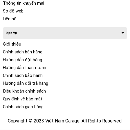
tiết nội thất của xe. Lớp phim trong suốt này không chỉ giữ
Thông tin khuyến mại
gìn độ bóng và màu sắc nguyên bản mà còn có khả năng tự
Sơ đồ web
phục hồi khi xuất hiện những vết xước nhỏ, giúp nội thất luôn
Liên hệ
mới và sáng bóng dù xe hoạt động ở bất kỳ địa hình nào.
Dịch Vụ
Giới thiệu
Chính sách bán hàng
Hướng dẫn đặt hàng
Hướng dẫn thanh toán
Chính sách bảo hành
Hướng dẫn đổi trả hàng
Điều khoản chính sách
Quy định về bảo mật
Chính sách giao hàng
II. Lợi ích nổi bật của việc Dán Phim PPF Ô tô
Copyright © 2023 Việt Nam Garage. All Rights Reserved.
Z&O chống xước nội thất xe Aston Martin