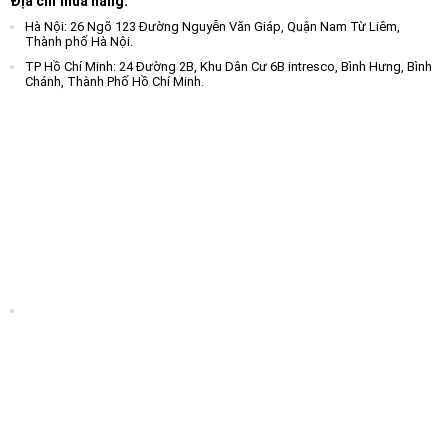
Địa chỉ mua hàng:
Hà Nội: 26 Ngõ 123 Đường Nguyễn Văn Giáp, Quận Nam Từ Liêm,
Thành phố Hà Nội.
TP Hồ Chí Minh: 24 Đường 2B, Khu Dân Cư 6B intresco, Bình Hưng, Bình
Chánh, Thành Phố Hồ Chí Minh.