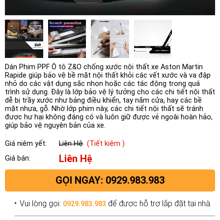
Dán Phim PPF Ô tô Z&O chống xước nội thất xe Aston Martin
Rapide giúp bảo vệ bề mặt nội thất khỏi các vết xước và va đập
nhỏ do các vật dụng sắc nhọn hoặc các tác động trong quá
trình sử dụng. Đây là lớp bảo vệ lý tưởng cho các chi tiết nội thất
dễ bị trầy xước như bảng điều khiển, tay nắm cửa, hay các bề
mặt nhựa, gỗ. Nhờ lớp phim này, các chi tiết nội thất sẽ tránh
được hư hại không đáng có và luôn giữ được vẻ ngoài hoàn hảo,
giúp bảo vệ nguyên bản của xe.
Giá niêm yết:
Liên Hệ
(Tiết kiệm )
Liên Hệ
Giá bán:
GỌI NGAY: 0929.983.983
Vui lòng gọi:
để được hỗ trợ lắp đặt tại nhà.
0929.983.983