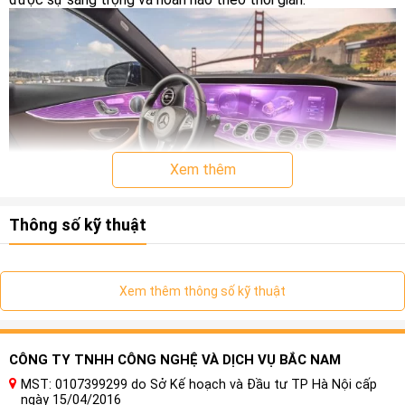
Xem thêm
Thông số kỹ thuật
I. Khái Quát Về Dán Phim PPF Ô tô Z&O chống
Xem thêm thông số kỹ thuật
xước nội thất Xe BMW I5
1. Nội thất xe ô tô là gì ?
Nội thất ô tô là phần bên trong của chiếc xe, bao gồm các
CÔNG TY TNHH CÔNG NGHỆ VÀ DỊCH VỤ BẮC NAM
thành phần và thiết bị bên trong xe hơi, như ghế ngồi, bảng
MST: 0107399299 do Sở Kế hoạch và Đầu tư TP Hà Nội cấp
điều khiển, hệ thống âm thanh, điều hòa không khí, hệ thống
ngày 15/04/2016