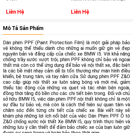
DSD, DTS cho xe Subaru
Forester
Liên Hệ
Liên Hệ
Mô Tả Sản Phẩm
Dán phim PPF (Paint Protection Film) là một giải pháp bảo
vệ không thể thiếu dành cho những ai muốn giữ gìn vẻ đẹp
nguyên bản và đẳng cấp của chiếc xe BMW I5. Với khả năng
chống trầy xước vượt trội, phim PPF không chỉ bảo vệ ngoại
thất mà còn có thể ứng dụng để bảo vệ nội thất xe, đặc biệt
là các bề mặt nhạy cảm dễ bị tổn thương như màn hình điều
khiển, bệ trung tâm, và tay nắm cửa. Sử dụng phim PPF Z&O
cao cấp giúp nội thất xe luôn sáng bóng và mới mẻ, giảm
thiểu tác động của những va quẹt và tác nhân bên ngoài,
đồng thời tăng độ bền cho các chi tiết bên trong. Đối với chủ
sở hữu BMW I5, việc dán phim PPF nội thất không chỉ là một
sự đầu tư bảo vệ, mà còn là cách thể hiện sự quan tâm và
chăm sóc đến từng chi tiết của chiếc xe. Bài viết này sẽ
khám phá những lợi ích nổi bật của việc Dán Phim PPF Ô tô
Z&O chống xước nội thất Xe BMW I5, quy trình thực hiện và
những lưu ý cần thiết để đảm bảo chiếc xe của bạn luôn giữ
được sự sang trọng và hoàn hảo theo thời gian.