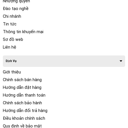
Nhượng quyền
và chống tia UV hiệu quả, giúp bảo vệ toàn diện cho các chi
Đào tạo nghề
tiết nội thất của xe. Lớp phim trong suốt này không chỉ giữ
gìn độ bóng và màu sắc nguyên bản mà còn có khả năng tự
Chi nhánh
phục hồi khi xuất hiện những vết xước nhỏ, giúp nội thất luôn
Tin tức
mới và sáng bóng dù xe hoạt động ở bất kỳ địa hình nào.
Thông tin khuyến mại
Sơ đồ web
Liên hệ
Dịch Vụ
Giới thiệu
Chính sách bán hàng
Hướng dẫn đặt hàng
Hướng dẫn thanh toán
Chính sách bảo hành
Hướng dẫn đổi trả hàng
Điều khoản chính sách
Quy định về bảo mật
II. Lợi ích nổi bật của việc Dán Phim PPF Ô tô