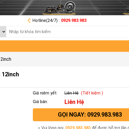
Hotline(24/7) :
0929.983.983
12inch
 12inch
Giá niêm yết:
Liên Hệ
(Tiết kiệm )
Liên Hệ
Giá bán:
GỌI NGAY: 0929.983.983
Vui lòng gọi:
0929.983.983
để được hỗ trợ lắp đ