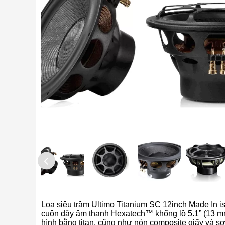
Loa siêu trầm Ultimo Titanium SC 12inch Made In i
cuộn dây âm thanh Hexatech™ khổng lồ 5.1” (13 m
hình bằng titan, cũng như nón composite giấy và sợ