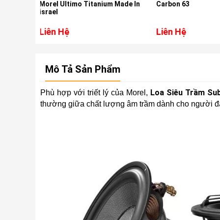
itanium Made In
Carbon 63
Nam5730 1
Hires, DSD
Crv 2018-2
Liên Hệ
Liên Hệ
Mô Tả Sản Phẩm
Loa Siêu Trầm Sub
Phù hợp với triết lý của Morel,
thường giữa chất lượng âm trầm dành cho người đam