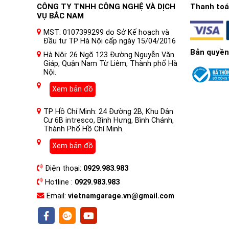
CÔNG TY TNHH CÔNG NGHỆ VÀ DỊCH
Thanh toán
VỤ BẮC NAM
MST: 0107399299 do Sở Kế hoạch và
Đầu tư TP Hà Nội cấp ngày 15/04/2016
Bản quyền
Hà Nội: 26 Ngõ 123 Đường Nguyễn Văn
Giáp, Quận Nam Từ Liêm, Thành phố Hà
Nội.
Xem bản đồ
TP Hồ Chí Minh: 24 Đường 2B, Khu Dân
Cư 6B intresco, Bình Hưng, Bình Chánh,
Thành Phố Hồ Chí Minh.
Xem bản đồ
Điện thoại:
0929.983.983
Ultimo Titanium SC cũng có cuộn dây âm thanh bên
Hotline :
0929.983.983
trầm tiêu chuẩn) được sử dụng để tái tạo âm nhạc 
Email:
vietnamgarage.vn@gmail.com
cơ ferit nam châm kép DMM™ giúp tối đa hóa từ trư