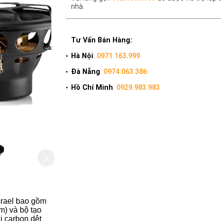
nhà.
Tư Vấn Bán Hàng:
Hà Nội
:
0971.163.999
Đà Nẵng
:
0974.063.386
Hồ Chí Minh
:
0929.983.983
srael bao gồm
m) và bộ tạo
i carbon dệt