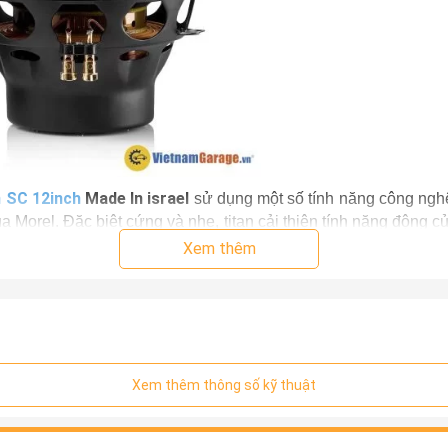
 SC 12inch
Made In israel
sử dụng một số tính năng công nghệ 
a Morel. Đặc biệt cứng và nhẹ, titan cải thiện tính năng động c
ông suất.
Xem thêm
Xem thêm thông số kỹ thuật