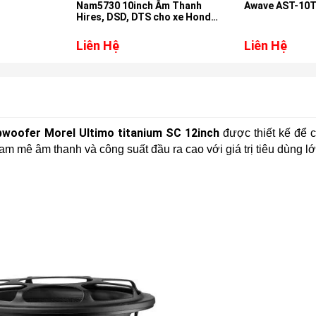
0inch Âm Thanh
Awave AST-10T
Ô tô B
, DTS cho xe Honda
023
Liên Hệ
Liên 
woofer Morel Ultimo titanium SC 12inch
được thiết kế để c
 mê âm thanh và công suất đầu ra cao với giá trị tiêu dùng lớ