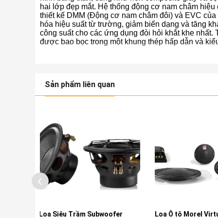
hai lớp đẹp mắt. Hệ thống động cơ nam châm hiệu 
thiết kế DMM (Động cơ nam châm đôi) và EVC của M
hóa hiệu suất từ trường, giảm biến dạng và tăng kh
công suất cho các ứng dụng đòi hỏi khắt khe nhất. 
được bao bọc trong một khung thép hấp dẫn và kiể
Sản phẩm liên quan
 Subwoofer
Loa Ô tô Morel Virtus Nano
Màn Hình Ô