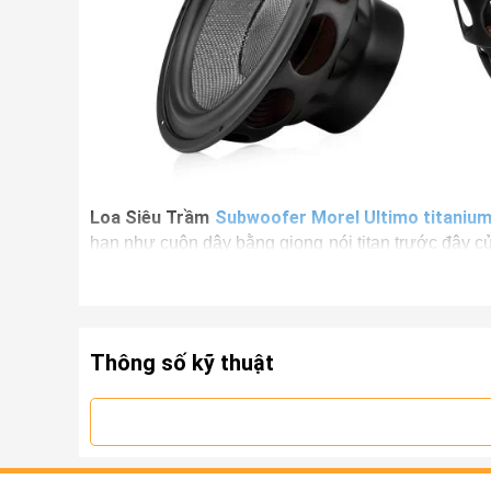
Loa Siêu Trầm
Subwoofer Morel Ultimo titanium
hạn như cuộn dây bằng giọng nói titan trước đây củ
hơn, với độ méo thấp hơn và tăng khả năng xử lý c
Thông số kỹ thuật