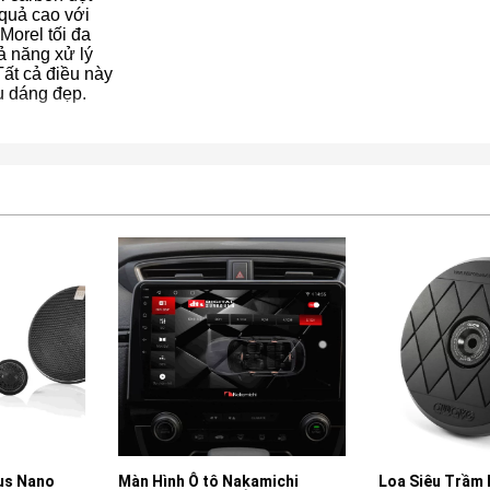
quả cao với
orel tối đa
ả năng xử lý
Tất cả điều này
u dáng đẹp.
 tô Nakamichi
Loa Siêu Trầm Lốp Dự Phòng
Bộ Xử 