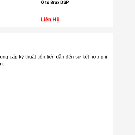
rax DSP
Hệ
Liên Hệ
Li
ung cấp kỹ thuật tiên tiến dẫn đến sự kết hợp phi
n.