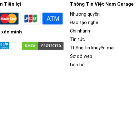
 Tiện lợi
Thông Tin Việt Nam Garage
Nhượng quyền
Đào tạo nghề
Chi nhánh
 xác minh
Tin tức
Thông tin khuyến mại
Sơ đồ web
Liên hệ
 ngoài Hexatech™ 5.1” khổng lồ (EVC™), một dây cuộn bằng nhô
chính xác cũng như cho độ bền và công suất vượt trội sự điều
ờng (hiệu suất trên 90%).