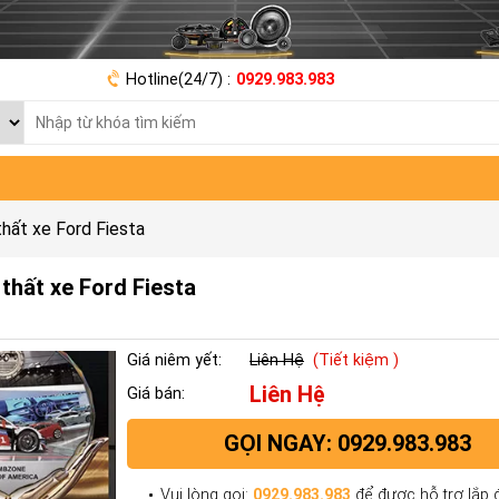
Hotline(24/7) :
0929.983.983
hất xe Ford Fiesta
thất xe Ford Fiesta
Giá niêm yết:
Liên Hệ
(Tiết kiệm )
Liên Hệ
Giá bán:
GỌI NGAY: 0929.983.983
Vui lòng gọi:
0929.983.983
để được hỗ trợ lắp đ