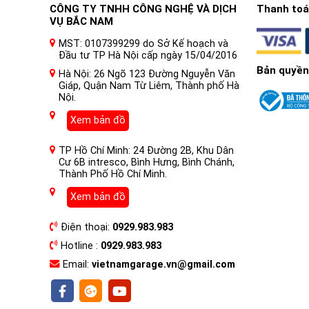
CÔNG TY TNHH CÔNG NGHỆ VÀ DỊCH
Thanh toán
VỤ BẮC NAM
MST: 0107399299 do Sở Kế hoạch và
Đầu tư TP Hà Nội cấp ngày 15/04/2016
Bản quyền
Hà Nội: 26 Ngõ 123 Đường Nguyễn Văn
Giáp, Quận Nam Từ Liêm, Thành phố Hà
Nội.
Xem bản đồ
TP Hồ Chí Minh: 24 Đường 2B, Khu Dân
I. Nội thất xe ô tô là gì ?
Cư 6B intresco, Bình Hưng, Bình Chánh,
Thành Phố Hồ Chí Minh.
Nội thất ô tô là phần bên trong của chiếc xe, bao gồm
thống giải trí, đèn chiếu sáng, tay lái, các hộp để đồ, cá
Xem bản đồ
Nội thất ô tô được thiết kế để cung cấp sự thoải mái v
Điện thoại:
0929.983.983
ngồi 1 chiếc xe có trị giá khoảng 500 triệu và ngồi 1 ch
Hotline :
0929.983.983
thất ô tô thường được sản xuất với nhiều loại vật liệu 
Email:
vietnamgarage.vn@gmail.com
Dán PPF nội thất ô tô là gì?
Dán PPF nội thất ô tô là dán các miếng phim PPF lên cá