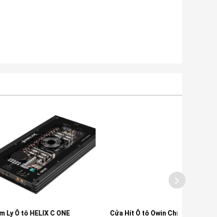
ELIX C ONE
Cửa Hít Ô tô Owin Chính Hãng
Loa Toàn