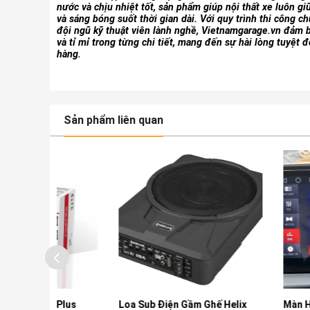
nước và chịu nhiệt tốt, sản phẩm giúp nội thất xe luôn g
và sáng bóng suốt thời gian dài. Với quy trình thi công c
đội ngũ kỹ thuật viên lành nghề, Vietnamgarage.vn đảm 
và tỉ mỉ trong từng chi tiết, mang đến sự hài lòng tuyệt 
hàng.
Sản phẩm liên quan
 Plus
Loa Sub Điện Gầm Ghế Helix
Màn Hình Ô tô Na