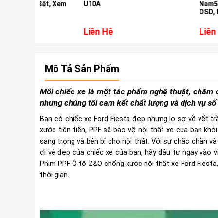
 Bật, Xem
U10A
Nam5730 Âm Than
DSD, DTS cho xe 
Santafe
Liên Hệ
Liên Hệ
Mô Tả Sản Phẩm
Mỗi chiếc xe là một tác phẩm nghệ thuật, chăm 
nhưng chúng tôi cam kết chất lượng và dịch vụ số 
Bạn có chiếc xe Ford Fiesta đẹp nhưng lo sợ về vết tr
xước tiên tiến, PPF sẽ bảo vệ nội thất xe của bạn kh
sang trọng và bền bỉ cho nội thất. Với sự chắc chắn 
đi vẻ đẹp của chiếc xe của bạn, hãy đầu tư ngay vào v
Phim PPF Ô tô Z&O chống xước nội thất xe Ford Fiesta,
thời gian.