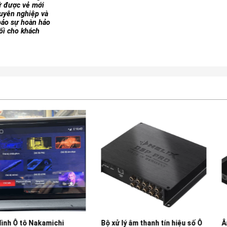
iữ được vẻ mới
huyên nghiệp và
bảo sự hoàn hảo
đối cho khách
kamichi
Bộ xử lý âm thanh tín hiệu số Ô
Âm Ly Ô tô H