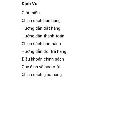
Dịch Vụ
Giới thiệu
Chính sách bán hàng
Hướng dẫn đặt hàng
Hướng dẫn thanh toán
Chính sách bảo hành
Hướng dẫn đổi trả hàng
Điều khoản chính sách
Quy định về bảo mật
điều khiển, hệ thống âm thanh, điều hòa không khí, hệ
Chính sách giao hàng
 thẩm mỹ, sang trọng của 1 chiếc xe ô tô. Nếu bạn vào
khác biệt rõ rệt về nội thất của 2 chiếc xe ô tô đó. Nội
ắc và hình dáng khác nhau.
ng bóng và tươi mới. Phim PPF (Paint Protection Film)