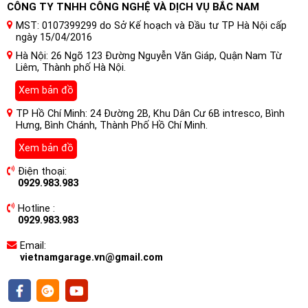
CÔNG TY TNHH CÔNG NGHỆ VÀ DỊCH VỤ BẮC NAM
MST: 0107399299 do Sở Kế hoạch và Đầu tư TP Hà Nội cấp
ngày 15/04/2016
Hà Nội: 26 Ngõ 123 Đường Nguyễn Văn Giáp, Quận Nam Từ
Liêm, Thành phố Hà Nội.
Xem bản đồ
I. Khái Quát Về Dán Phim PPF Ô tô Z&O chống
xước nội thất Xe Ford Mondeo
TP Hồ Chí Minh: 24 Đường 2B, Khu Dân Cư 6B intresco, Bình
Hưng, Bình Chánh, Thành Phố Hồ Chí Minh.
1. Nội thất xe ô tô là gì ?
Xem bản đồ
Nội thất ô tô là phần bên trong của chiếc xe, bao gồm các
Điện thoại:
thành phần và thiết bị bên trong xe hơi, như ghế ngồi, bảng
0929.983.983
điều khiển, hệ thống âm thanh, điều hòa không khí, hệ thống
Hotline :
giải trí, đèn chiếu sáng, tay lái, các hộp để đồ, các chi tiết ốp,
0929.983.983
bọc trên xe và các chi tiết khác.
Email:
Nội thất ô tô được thiết kế để cung cấp sự thoải mái và tiện
vietnamgarage.vn@gmail.com
nghi cho người lái và hành khách, ngoài ra nó còn tăng tính
thẩm mỹ, sang trọng của 1 chiếc xe ô tô. Nếu bạn vào ngồi 1
chiếc xe có trị giá khoảng 500 triệu và ngồi 1 chiếc xe ô tô