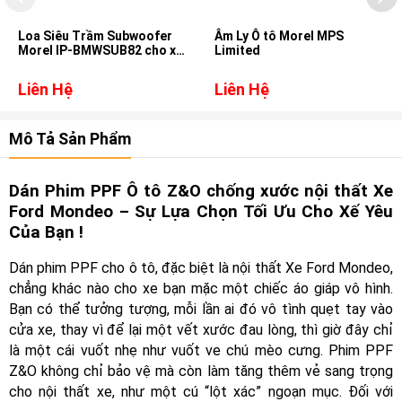
Loa Siêu Trầm Subwoofer
Âm Ly Ô tô Morel MPS
Morel IP-BMWSUB82 cho xe
Limited
Vinfast
Liên Hệ
Liên Hệ
Mô Tả Sản Phẩm
Dán Phim PPF Ô tô Z&O chống xước nội thất Xe
Ford Mondeo – Sự Lựa Chọn Tối Ưu Cho Xế Yêu
Của Bạn !
Dán phim PPF cho ô tô, đặc biệt là nội thất Xe Ford Mondeo,
chẳng khác nào cho xe bạn mặc một chiếc áo giáp vô hình.
Bạn có thể tưởng tượng, mỗi lần ai đó vô tình quẹt tay vào
cửa xe, thay vì để lại một vết xước đau lòng, thì giờ đây chỉ
là một cái vuốt nhẹ như vuốt ve chú mèo cưng. Phim PPF
Z&O không chỉ bảo vệ mà còn làm tăng thêm vẻ sang trọng
cho nội thất xe, như một cú “lột xác” ngoạn mục. Đối với