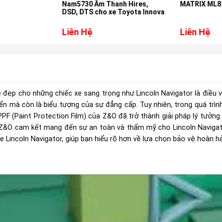
Nam5730 Âm Thanh Hires,
MATRIX ML8 
DSD, DTS cho xe Toyota Innova
Liên Hệ
Liên Hệ
 đẹp cho những chiếc xe sang trọng như Lincoln Navigator là điều vô
yển mà còn là biểu tượng của sự đẳng cấp. Tuy nhiên, trong quá trìn
PF (Paint Protection Film) của Z&O đã trở thành giải pháp lý tưởn
 Z&O cam kết mang đến sự an toàn và thẩm mỹ cho Lincoln Navigator
 Lincoln Navigator, giúp bạn hiểu rõ hơn về lựa chọn bảo vệ hoàn h