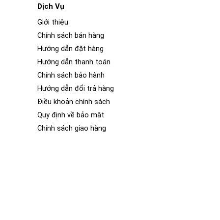
Dịch Vụ
Giới thiệu
Chính sách bán hàng
Hướng dẫn đặt hàng
Hướng dẫn thanh toán
Chính sách bảo hành
Hướng dẫn đổi trả hàng
điều khiển, hệ thống âm thanh, điều hòa không khí, hệ
Điều khoản chính sách
Quy định về bảo mật
 thẩm mỹ, sang trọng của 1 chiếc xe ô tô. Nếu bạn vào
khác biệt rõ rệt về nội thất của 2 chiếc xe ô tô đó. Nội
Chính sách giao hàng
ắc và hình dáng khác nhau.
ng bóng và tươi mới. Phim PPF (Paint Protection Film)
ết nội thất của xe. Lớp phim trong suốt này không chỉ
ôn mới và sáng bóng dù xe hoạt động ở bất kỳ địa hình