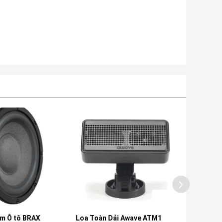
m Ô tô BRAX
Loa Toàn Dải Awave ATM1
Đầu Màn 