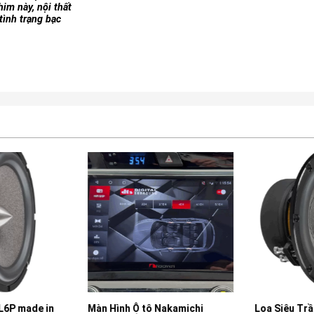
him này, nội thất
tình trạng bạc
6P made in
Màn Hình Ô tô Nakamichi
Loa Siêu Trầ