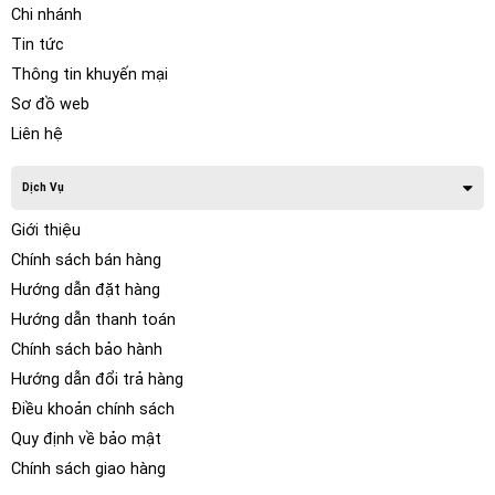
Chi nhánh
Tin tức
Thông tin khuyến mại
Sơ đồ web
Liên hệ
Dịch Vụ
Với xe cỡ nhỏ như hatback hay sedan việc lựa chọn 1 cục
Giới thiệu
loa sub làm sao cho hợp lý, loa sub điện cỡ nhỏ bạn có thể
Chính sách bán hàng
lắp đặt bên gầm ghế, nâng cấp loa sub dưới gầm ghế sẽ
Hướng dẫn đặt hàng
không làm thay đổi kết cấu hay diện tích của xe. Với lắp đặt
Hướng dẫn thanh toán
loa subwoofer công suất lớn loa bass 10 đóng thùng bạn
Chính sách bảo hành
nên cân nhắc vì nó sẽ khác bất tiện khi di chuyển sắp xếp
thêm hành lý….
Hướng dẫn đổi trả hàng
Điều khoản chính sách
Quy định về bảo mật
Chính sách giao hàng