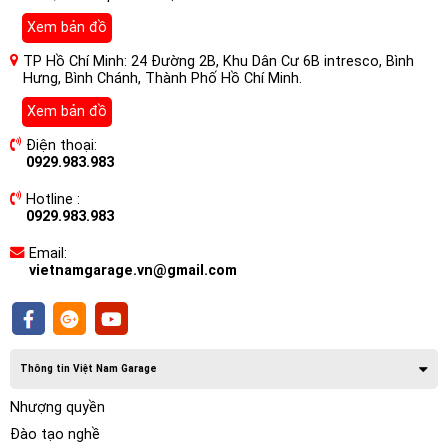
Xem bản đồ
TP Hồ Chí Minh: 24 Đường 2B, Khu Dân Cư 6B intresco, Bình
Hưng, Bình Chánh, Thành Phố Hồ Chí Minh.
Xem bản đồ
Điện thoại:
0929.983.983
Nâng cấp âm thanh làm sao cho phù
Hotline :
hợp.
0929.983.983
Nếu bạn đang sở hữu 1 chiếc xe cỡ nhỏ sedan, hatback với
Email:
mục đích cải thiện âm thanh đơn giản nên chọn giải pháp
vietnamgarage.vn@gmail.com
lắp loa subwoofer tăng thêm tiếng bass, hoặc lắp thêm cặp
treble…
Thông tin Việt Nam Garage
Nhượng quyền
Đào tạo nghề