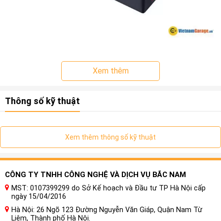
Nâng cấp âm thanh ô tô là gì?
Xem thêm
Âm thanh ô tô
là một phần giải trí không thể thiếu trên mỗi
Thông số kỹ thuật
chiếc xe. Hiện nay nhu cầu lắp đặt nâng cấp âm thanh ô
tô là rất cao, bạn có thể lựa chọn nâng cấp 1 chút để chiếc
xe có âm thanh tốt hơn, hoặc có thể thay toàn bộ hệ thống
âm thanh để cảm nhận sự khác biệt hoàn toàn.
Xem thêm thông số kỹ thuật
CÔNG TY TNHH CÔNG NGHỆ VÀ DỊCH VỤ BẮC NAM
MST: 0107399299 do Sở Kế hoạch và Đầu tư TP Hà Nội cấp
ngày 15/04/2016
Hà Nội: 26 Ngõ 123 Đường Nguyễn Văn Giáp, Quận Nam Từ
Liêm, Thành phố Hà Nội.